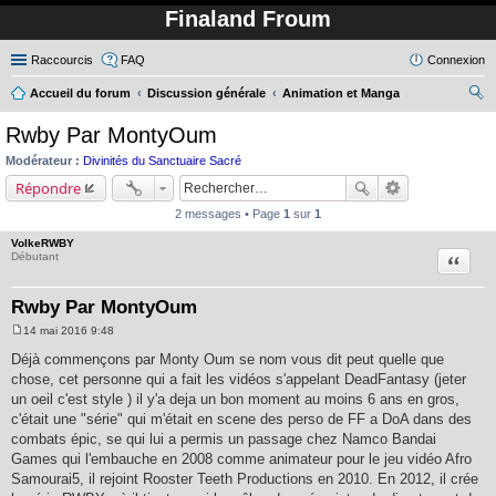
Finaland Froum
Raccourcis
FAQ
Connexion
Accueil du forum
Discussion générale
Animation et Manga
ec
Rwby Par MontyOum
her
Modérateur :
Divinités du Sanctuaire Sacré
ch
Répondre
er
2 messages • Page
1
sur
1
VolkeRWBY
Citation
Débutant
Rwby Par MontyOum
14 mai 2016 9:48
M
e
Déjà commençons par Monty Oum se nom vous dit peut quelle que
s
chose, cet personne qui a fait les vidéos s'appelant DeadFantasy (jeter
s
a
un oeil c'est style ) il y'a deja un bon moment au moins 6 ans en gros,
g
c'était une "série" qui m'était en scene des perso de FF a DoA dans des
e
combats épic, se qui lui a permis un passage chez Namco Bandai
Games qui l'embauche en 2008 comme animateur pour le jeu vidéo Afro
Samourai5, il rejoint Rooster Teeth Productions en 2010. En 2012, il crée