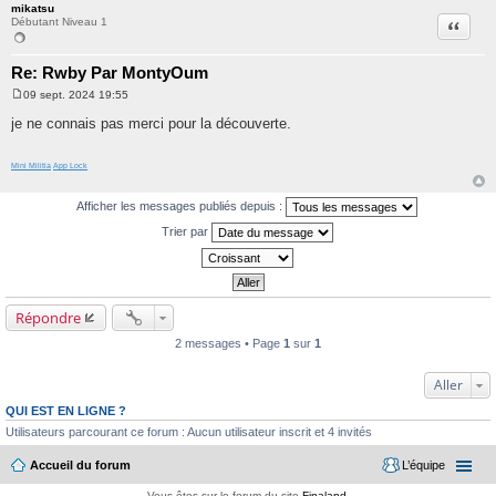
mikatsu
Citation
Débutant Niveau 1
Re: Rwby Par MontyOum
09 sept. 2024 19:55
M
e
je ne connais pas merci pour la découverte.
s
s
a
Mini Militia
App Lock
g
e
Afficher les messages publiés depuis :
Trier par
Répondre
2 messages • Page
1
sur
1
Aller
QUI EST EN LIGNE ?
Utilisateurs parcourant ce forum : Aucun utilisateur inscrit et 4 invités
Accueil du forum
L’équipe
Vous êtes sur le forum du site
Finaland
.