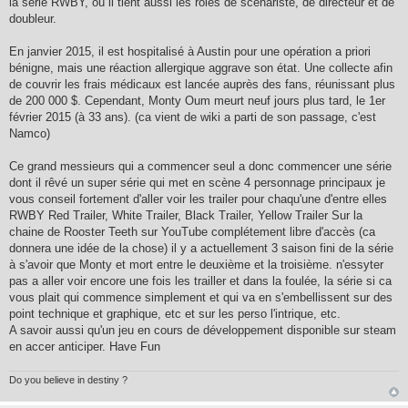
la série RWBY, où il tient aussi les rôles de scénariste, de directeur et de
doubleur.
En janvier 2015, il est hospitalisé à Austin pour une opération a priori
bénigne, mais une réaction allergique aggrave son état. Une collecte afin
de couvrir les frais médicaux est lancée auprès des fans, réunissant plus
de 200 000 $. Cependant, Monty Oum meurt neuf jours plus tard, le 1er
février 2015 (à 33 ans). (ca vient de wiki a parti de son passage, c'est
Namco)
Ce grand messieurs qui a commencer seul a donc commencer une série
dont il rêvé un super série qui met en scène 4 personnage principaux je
vous conseil fortement d'aller voir les trailer pour chaqu'une d'entre elles
RWBY Red Trailer, White Trailer, Black Trailer, Yellow Trailer Sur la
chaine de Rooster Teeth sur YouTube complétement libre d'accès (ca
donnera une idée de la chose) il y a actuellement 3 saison fini de la série
à s'avoir que Monty et mort entre le deuxième et la troisième. n'essyter
pas a aller voir encore une fois les trailler et dans la foulée, la série si ca
vous plait qui commence simplement et qui va en s'embellissent sur des
point technique et graphique, etc et sur les perso l'intrique, etc.
A savoir aussi qu'un jeu en cours de développement disponible sur steam
en accer anticiper. Have Fun
Do you believe in destiny ?