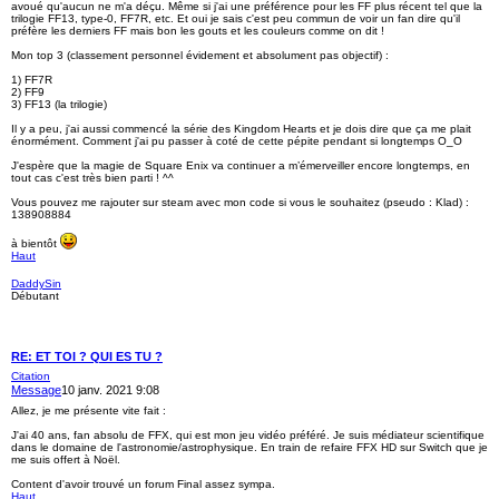
avoué qu'aucun ne m'a déçu. Même si j'ai une préférence pour les FF plus récent tel que la
trilogie FF13, type-0, FF7R, etc. Et oui je sais c'est peu commun de voir un fan dire qu'il
préfère les derniers FF mais bon les gouts et les couleurs comme on dit !
Mon top 3 (classement personnel évidement et absolument pas objectif) :
1) FF7R
2) FF9
3) FF13 (la trilogie)
Il y a peu, j'ai aussi commencé la série des Kingdom Hearts et je dois dire que ça me plait
énormément. Comment j'ai pu passer à coté de cette pépite pendant si longtemps O_O
J'espère que la magie de Square Enix va continuer a m’émerveiller encore longtemps, en
tout cas c'est très bien parti ! ^^
Vous pouvez me rajouter sur steam avec mon code si vous le souhaitez (pseudo : Klad) :
138908884
à bientôt
Haut
DaddySin
Débutant
RE: ET TOI ? QUI ES TU ?
Citation
Message
10 janv. 2021 9:08
Allez, je me présente vite fait :
J'ai 40 ans, fan absolu de FFX, qui est mon jeu vidéo préféré. Je suis médiateur scientifique
dans le domaine de l'astronomie/astrophysique. En train de refaire FFX HD sur Switch que je
me suis offert à Noël.
Content d'avoir trouvé un forum Final assez sympa.
Haut