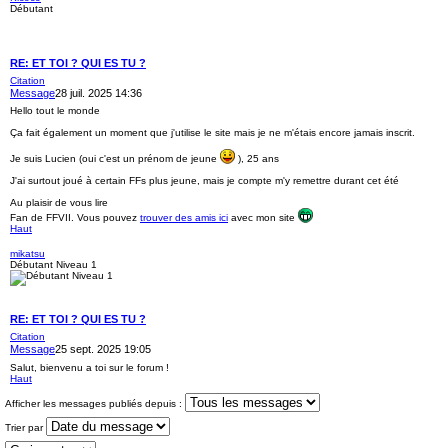
Débutant
RE: ET TOI ? QUI ES TU ?
Citation
Message
28 juil. 2025 14:36
Hello tout le monde
Ça fait également un moment que j'utilise le site mais je ne m'étais encore jamais inscrit.
Je suis Lucien (oui c'est un prénom de jeune
), 25 ans
J'ai surtout joué à certain FFs plus jeune, mais je compte m'y remettre durant cet été
Au plaisir de vous lire
Fan de FFVII. Vous pouvez
trouver des amis ici
avec mon site
Haut
mikatsu
Débutant Niveau 1
RE: ET TOI ? QUI ES TU ?
Citation
Message
25 sept. 2025 19:05
Salut, bienvenu a toi sur le forum !
Haut
Afficher les messages publiés depuis :
Trier par