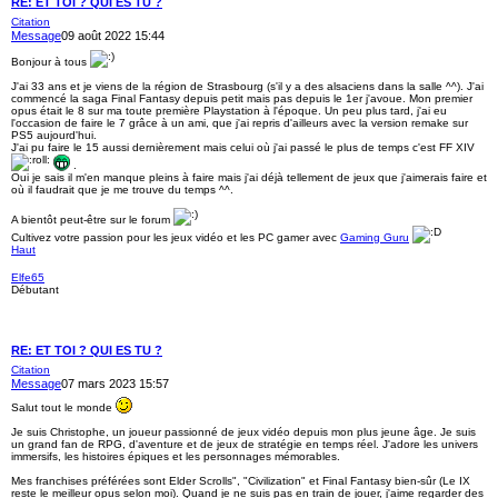
RE: ET TOI ? QUI ES TU ?
Citation
Message
09 août 2022 15:44
Bonjour à tous
J'ai 33 ans et je viens de la région de Strasbourg (s'il y a des alsaciens dans la salle ^^). J'ai
commencé la saga Final Fantasy depuis petit mais pas depuis le 1er j'avoue. Mon premier
opus était le 8 sur ma toute première Playstation à l'époque. Un peu plus tard, j'ai eu
l'occasion de faire le 7 grâce à un ami, que j'ai repris d'ailleurs avec la version remake sur
PS5 aujourd'hui.
J'ai pu faire le 15 aussi dernièrement mais celui où j'ai passé le plus de temps c'est FF XIV
.
Oui je sais il m'en manque pleins à faire mais j'ai déjà tellement de jeux que j'aimerais faire et
où il faudrait que je me trouve du temps ^^.
A bientôt peut-être sur le forum
Cultivez votre passion pour les jeux vidéo et les PC gamer avec
Gaming Guru
Haut
Elfe65
Débutant
RE: ET TOI ? QUI ES TU ?
Citation
Message
07 mars 2023 15:57
Salut tout le monde
Je suis Christophe, un joueur passionné de jeux vidéo depuis mon plus jeune âge. Je suis
un grand fan de RPG, d'aventure et de jeux de stratégie en temps réel. J'adore les univers
immersifs, les histoires épiques et les personnages mémorables.
Mes franchises préférées sont Elder Scrolls", "Civilization" et Final Fantasy bien-sûr (Le IX
reste le meilleur opus selon moi). Quand je ne suis pas en train de jouer, j'aime regarder des