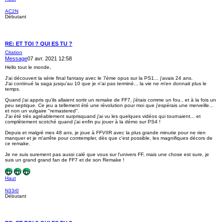
AC2N
Débutant
RE: ET TOI ? QUI ES TU ?
Citation
Message
07 avr. 2021 12:58
Hello tout le monde,
J'ai découvert la série final fantasy avec le 7ème opus sur la PS1... j'avais 24 ans.
J'ai continué la saga jusqu'au 10 que je n'ai pas terminé... la vie ne m'en donnait plus le
temps.
Quand j'ai appris qu'ils allaient sortir un remake de FF7, j'étais comme un fou.. et à la fois un
peu septique. Ce jeu a tellement été une révolution pour moi que j'espérais une merveille...
et non un vulgaire "remastered".
J'ai été très agréablement surprisquand j'ai vu les quelques vidéos qui tournaient... et
complètement scotché quand j'ai enfin pu jouer à la démo sur PS4 !
Depuis et malgré mes 48 ans, je joue à FFVIIR avec la plus grande minutie pour ne rien
manquer et je m'arrête pour comtempler, dès que c'est possible, les magnifiques décors de
ce remake.
Je ne suis surement pas aussi calé que vous sur l'univers FF, mais une chose est sure, je
suis un grand grand fan de FF7 et de son Remake !
Haut
N33r0
Débutant