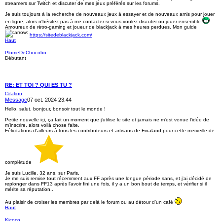
streamers sur Twitch et discuter de mes jeux préférés sur les forums.
Je suis toujours à la recherche de nouveaux jeux à essayer et de nouveaux amis pour jouer
en ligne, alors n'hésitez pas à me contacter si vous voulez discuter ou jouer ensemble
Amoureux de rétro-gaming et joueur de blackjack à mes heures perdues. Mon guide
https://sitedeblackjack.com/
Haut
PlumeDeChocobo
Débutant
RE: ET TOI ? QUI ES TU ?
Citation
Message
07 oct. 2024 23:44
Hello, salut, bonjour, bonsoir tout le monde !
Petite nouvelle içi, ça fait un moment que j'utilise le site et jamais ne m'est venue l'idée de
m'inscrire, alors voilà chose faite.
Félicitations d'ailleurs à tous les contributeurs et artisans de Finaland pour cette merveille de
complétude
Je suis Lucille, 32 ans, sur Paris,
Je me suis remise tout récemment aux FF après une longue période sans, et j'ai décidé de
replonger dans FF13 après l'avoir fini une fois, il y a un bon bout de temps, et vérifier si il
mérite sa réputation..
Au plaisir de croiser les membres par delà le forum ou au détour d'un café
Haut
Kicoco