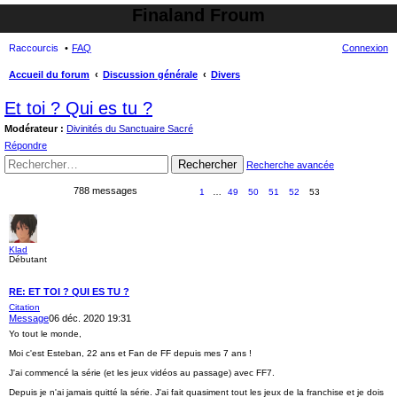
Finaland Froum
Raccourcis
FAQ
Connexion
Accueil du forum
Discussion générale
Divers
ec
Et toi ? Qui es tu ?
her
Modérateur :
Divinités du Sanctuaire Sacré
ch
Répondre
er
Rechercher
Recherche avancée
788 messages
1
…
49
50
51
52
53
Klad
Débutant
RE: ET TOI ? QUI ES TU ?
Citation
Message
06 déc. 2020 19:31
Yo tout le monde,
Moi c'est Esteban, 22 ans et Fan de FF depuis mes 7 ans !
J'ai commencé la série (et les jeux vidéos au passage) avec FF7.
Depuis je n'ai jamais quitté la série. J'ai fait quasiment tout les jeux de la franchise et je dois