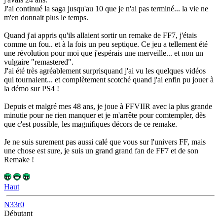
J'ai continué la saga jusqu'au 10 que je n'ai pas terminé... la vie ne
m'en donnait plus le temps.
Quand j'ai appris qu'ils allaient sortir un remake de FF7, j'étais
comme un fou.. et à la fois un peu septique. Ce jeu a tellement été
une révolution pour moi que j'espérais une merveille... et non un
vulgaire "remastered".
J'ai été très agréablement surprisquand j'ai vu les quelques vidéos
qui tournaient... et complètement scotché quand j'ai enfin pu jouer à
la démo sur PS4 !
Depuis et malgré mes 48 ans, je joue à FFVIIR avec la plus grande
minutie pour ne rien manquer et je m'arrête pour comtempler, dès
que c'est possible, les magnifiques décors de ce remake.
Je ne suis surement pas aussi calé que vous sur l'univers FF, mais
une chose est sure, je suis un grand grand fan de FF7 et de son
Remake !
Haut
N33r0
Débutant