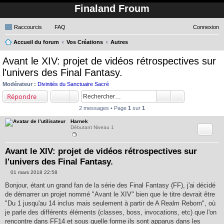
Finaland Froum
Raccourcis
FAQ
Connexion
Accueil du forum
Vos Créations
Autres
ec
Avant le XIV: projet de vidéos rétrospectives sur
her
l'univers des Final Fantasy.
ch
Modérateur :
Divinités du Sanctuaire Sacré
er
Répondre
2 messages • Page
1
sur
1
Harnek
Citation
Débutant Niveau 1
Avant le XIV: projet de vidéos rétrospectives sur
l'univers des Final Fantasy.
01 mars 2018 22:58
M
e
Bonjour, étant un grand fan de la série des Final Fantasy (FF), j'ai décidé
s
de démarrer un projet nommé "Avant le XIV" bien que le titre devrait être
s
a
"Du 1 jusqu'au 14 inclus mais seulement à partir de A Realm Reborn", où
g
je parle des différents éléments (classes, boss, invocations, etc) que l'on
e
rencontre dans FF14 et sous quelle forme ils sont apparus dans les