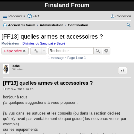
Finaland Froum
Raccourcis
FAQ
Connexion
Accueil du forum
Administration
Contribution
ec
[FF13] quelles armes et accessoires ?
her
Modérateur :
Divinités du Sanctuaire Sacré
ch
Répondre
er
1 message • Page
1
sur
1
jaakx
Citation
Débutant
[FF13] quelles armes et accessoires ?
12 févr. 2018 16:20
M
e
bonjour à tous
s
j'ai quelques suggestions à vous proposer :
s
a
g
j'ai vus dans les astuces et les conseils (ou dans la section dédiée)
e
qu'il n'y avait pas véritablement de quoi guider( les nouveaux venus par
exemple)
sur les équipements