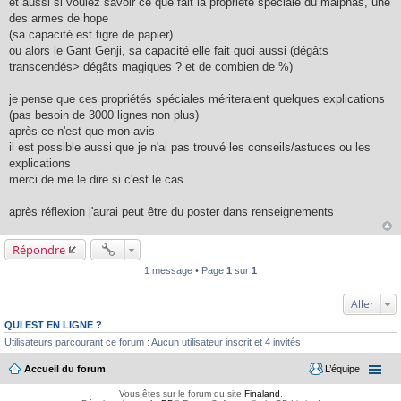
et aussi si voulez savoir ce que fait la propriété spéciale du malphas, une
des armes de hope
(sa capacité est tigre de papier)
ou alors le Gant Genji, sa capacité elle fait quoi aussi (dégâts
transcendés> dégâts magiques ? et de combien de %)
je pense que ces propriétés spéciales mériteraient quelques explications
(pas besoin de 3000 lignes non plus)
après ce n'est que mon avis
il est possible aussi que je n'ai pas trouvé les conseils/astuces ou les
explications
merci de me le dire si c'est le cas
après réflexion j'aurai peut être du poster dans renseignements
Répondre
1 message • Page
1
sur
1
Aller
QUI EST EN LIGNE ?
Utilisateurs parcourant ce forum : Aucun utilisateur inscrit et 4 invités
Accueil du forum
L’équipe
Vous êtes sur le forum du site
Finaland
.