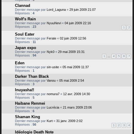
Clannad
Dernier message par
Lord_Laguna
«
29 juin 2009 21:07
Réponses :
4
Wolf's Rain
Dernier message par
NyuuNevi
«
04 juin 2009 22:16
Réponses :
23
1
2
Soul Eater
Dernier message par
Ferate
«
02 juin 2009 12:56
Réponses :
11
Japan expo
Dernier message par
Nyk0
«
29 mai 2009 15:31
Réponses :
94
1
…
4
5
6
7
Eden
Dernier message par
sin-usite
«
05 mai 2009 11:37
Réponses :
1
Darker Than Black
Dernier message par
Vanou
«
05 mai 2009 2:54
Réponses :
3
Inuyasha!!
Dernier message par
nomura7
«
12 avr. 2009 14:30
Réponses :
5
Haibane Renmei
Dernier message par
Lucrécia
«
21 mars 2009 23:06
Réponses :
6
Shaman King
Dernier message par
Kurt
«
31 janv. 2009 2:02
Réponses :
56
1
2
3
4
Idéologie Death Note