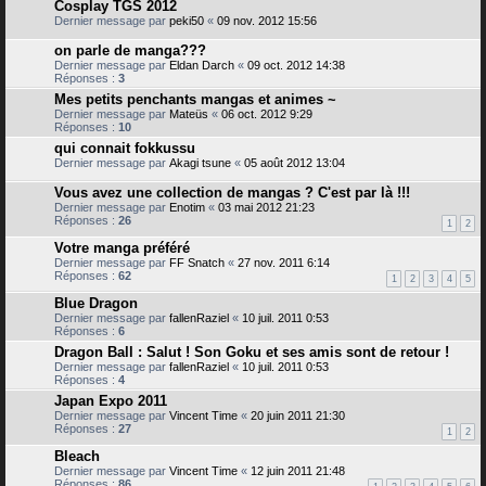
Cosplay TGS 2012
Dernier message par
peki50
«
09 nov. 2012 15:56
on parle de manga???
Dernier message par
Eldan Darch
«
09 oct. 2012 14:38
Réponses :
3
Mes petits penchants mangas et animes ~
Dernier message par
Mateüs
«
06 oct. 2012 9:29
Réponses :
10
qui connait fokkussu
Dernier message par
Akagi tsune
«
05 août 2012 13:04
Vous avez une collection de mangas ? C'est par là !!!
Dernier message par
Enotim
«
03 mai 2012 21:23
Réponses :
26
1
2
Votre manga préféré
Dernier message par
FF Snatch
«
27 nov. 2011 6:14
Réponses :
62
1
2
3
4
5
Blue Dragon
Dernier message par
fallenRaziel
«
10 juil. 2011 0:53
Réponses :
6
Dragon Ball : Salut ! Son Goku et ses amis sont de retour !
Dernier message par
fallenRaziel
«
10 juil. 2011 0:53
Réponses :
4
Japan Expo 2011
Dernier message par
Vincent Time
«
20 juin 2011 21:30
Réponses :
27
1
2
Bleach
Dernier message par
Vincent Time
«
12 juin 2011 21:48
Réponses :
86