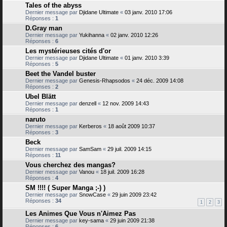
Tales of the abyss
Dernier message par
Djidane Ultimate
«
03 janv. 2010 17:06
Réponses :
1
D.Gray man
Dernier message par
Yukihanna
«
02 janv. 2010 12:26
Réponses :
6
Les mystérieuses cités d'or
Dernier message par
Djidane Ultimate
«
01 janv. 2010 3:39
Réponses :
5
Beet the Vandel buster
Dernier message par
Genesis-Rhapsodos
«
24 déc. 2009 14:08
Réponses :
2
Ubel Blätt
Dernier message par
denzell
«
12 nov. 2009 14:43
Réponses :
1
naruto
Dernier message par
Kerberos
«
18 août 2009 10:37
Réponses :
3
Beck
Dernier message par
SamSam
«
29 juil. 2009 14:15
Réponses :
11
Vous cherchez des mangas?
Dernier message par
Vanou
«
18 juil. 2009 16:28
Réponses :
4
SM !!!! ( Super Manga ;-) )
Dernier message par
SnowCase
«
29 juin 2009 23:42
Réponses :
34
1
2
3
Les Animes Que Vous n'Aimez Pas
Dernier message par
key-sama
«
29 juin 2009 21:38
Réponses :
6