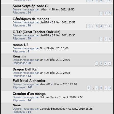
1
2
3
4
5
6
Saint Seiya épisode G
Dernier message par
_Allan_
«
28 avr. 2011 19:50
Réponses :
34
1
2
3
Génériques de mangas
Dernier message par
cladil78
«
13 févr. 2011 23:52
Réponses :
78
1
2
3
4
5
6
G.T.O (Great Teacher Onizuka)
Dernier message par
cladil78
«
13 févr. 2011 23:30
Réponses :
39
1
2
3
ranma 1/2
Dernier message par
Jin
«
29 déc. 2010 2:06
Réponses :
7
Kenshin
Dernier message par
Jin
«
28 déc. 2010 23:06
Réponses :
50
1
2
3
4
Dragon Ball Kai
Dernier message par
Jin
«
28 déc. 2010 23:03
Réponses :
13
Full Metal Alchemist
Dernier message par
shinra01
«
17 nov. 2010 23:16
Réponses :
145
1
…
7
8
9
10
Creation d'un manga
Dernier message par
Nakumi Yumi
«
01 sept. 2010 17:53
Réponses :
14
Nana
Dernier message par
Genesis-Rhapsodos
«
03 janv. 2010 18:25
Réponses :
14