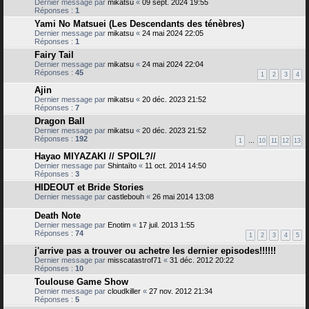
Dernier message par
mikatsu
«
09 sept. 2024 19:55
Réponses :
1
Yami No Matsuei (Les Descendants des ténèbres)
Dernier message par
mikatsu
«
24 mai 2024 22:05
Réponses :
1
Fairy Tail
Dernier message par
mikatsu
«
24 mai 2024 22:04
Réponses :
45
1
2
3
4
Ajin
Dernier message par
mikatsu
«
20 déc. 2023 21:52
Réponses :
7
Dragon Ball
Dernier message par
mikatsu
«
20 déc. 2023 21:52
Réponses :
192
1
…
10
11
12
13
Hayao MIYAZAKI // SPOIL?//
Dernier message par
Shintaïto
«
11 oct. 2014 14:50
Réponses :
3
HIDEOUT et Bride Stories
Dernier message par
castlebouh
«
26 mai 2014 13:08
Death Note
Dernier message par
Enotim
«
17 juil. 2013 1:55
Réponses :
74
1
2
3
4
5
j'arrive pas a trouver ou achetre les dernier episodes!!!!!!
Dernier message par
misscatastrof71
«
31 déc. 2012 20:22
Réponses :
10
Toulouse Game Show
Dernier message par
cloudkiller
«
27 nov. 2012 21:34
Réponses :
5