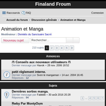
Finaland Froum
Raccourcis
FAQ
Connexion
Accueil du forum
Discussion générale
Animation et Manga
ec
Animation et Manga
her
Modérateur :
Divinités du Sanctuaire Sacré
ch
Nouveau sujet
er
210 sujets
1
2
3
4
5
Annonces
/!\ Conseils aux nouveaux utilisateurs /!\
Dernier message par
Havok
«
28 nov. 2006 18:52
petit règlement interne.
Dernier message par
Sven le mangaman
«
14 avr. 2004 16:45
Réponses :
12
Sujets
Dernières sorties manga.
Dernier message par
Fabbbb
«
30 août 2016 20:28
Réponses :
94
1
…
4
5
6
7
Rwby Par MontyOum