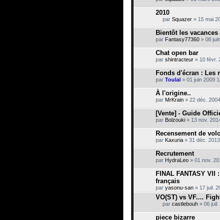
t
i
2010
e
par
Squazer
» 15 mai 2
n
C
t
e
Bientôt les vacances 
u
s
n
par
Fantasy77360
» 08 jui
u
s
j
o
Chat open bar
e
n
par
t
shintracteur
» 10 févr.
d
c
a
o
Fonds d'écran : Les
g
n
e
par
Toulal
» 01 juin 2009 1
t
.
i
À l'origine..
e
par
MrKrain
» 22 déc. 2004
n
t
[Vente] - Guide Offic
u
n
par
Bolzouki
» 13 nov. 201
s
o
Recensement de volo
n
par
Kaxuria
» 31 déc. 2013
d
a
Recrutement
g
e
par
HydraLeo
» 01 nov. 20
.
FINAL FANTASY VII :
français
par
yasonu-san
» 17 juil. 
VO(ST) vs VF.... Fight
par
castlebouh
» 06 juil
C
e
piece bizarre