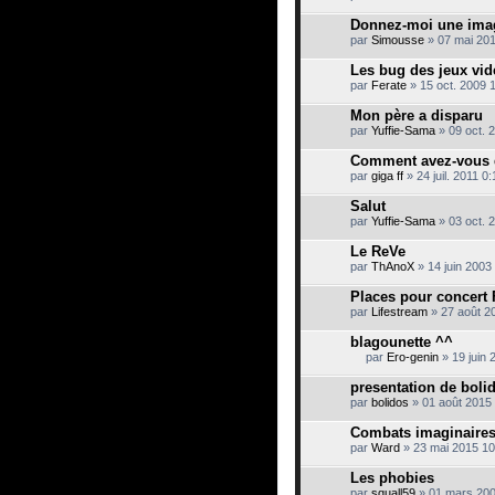
Donnez-moi une imag
par
Simousse
» 07 mai 201
Les bug des jeux vid
par
Ferate
» 15 oct. 2009 
Mon père a disparu
par
Yuffie-Sama
» 09 oct. 
Comment avez-vous d
par
giga ff
» 24 juil. 2011 0:
Salut
par
Yuffie-Sama
» 03 oct. 
Le ReVe
par
ThAnoX
» 14 juin 2003
Places pour concert 
par
Lifestream
» 27 août 2
blagounette ^^
par
Ero-genin
» 19 juin 
C
e
presentation de boli
s
par
bolidos
» 01 août 2015
u
j
Combats imaginaire
e
par
t
Ward
» 23 mai 2015 10
c
o
Les phobies
n
par
squall59
» 01 mars 200