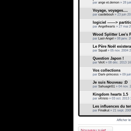
s
par
ange et.demon
» 28 jui
u
j
Voyage, voyages....
e
par
t
castlebouh
» 23 juin 2
c
o
logiciel -------> partit
n
par
Angelhearts
» 27 mai 2
t
i
Wood Splitter Lee's 
e
par
Last-Angel
» 08 janv. 2
n
t
Le Père Noël existerai
u
n
par
Squall
» 05 nov. 2004 
s
o
Question Japon !
n
par
VinX
» 08 déc. 2013 16
d
a
Vos collections
g
e
par
Dark-princess
» 09 jui
.
Je suis Nouveau :D
par
Sahuagin51
» 04 nov. 
Kingdom hearts 1.5
par
xKristo
» 03 oct. 2013 
Les influences du t
par
Finalkut
» 21 sept. 200
Afficher l
Nouveau sujet