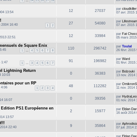
1
…
14
15
16
17
18
o
n
par
cloudkiller
s
12
27037
004 13:54
07 avr. 2015 
u
l
!
par
Lifestrea
t
27
54080
n 2004 16:40
07 avr. 2015 
e
1
2
r
l
par
Fat Choc
12
33984
e
 2013 22:51
05 mars 2015
d
e
 mensuels de Square Enix
par
Toulal
r
110
296742
5:45
26 févr. 2015 
n
1
…
4
5
6
7
8
i
e
par
Ward
91
196982
r
C
 1:47
01 févr. 2015
1
…
3
4
5
6
7
m
o
l
e
n
iel Lightning Return
par
Bolzouki
t
s
s
0
36383
4 10:03
13 nov. 2014 
s
u
a
l
l
ntaires pour un RP
g
par
OmikronS
t
48
112282
 4:06
e
11 nov. 2014 
e
1
2
3
4
r
l
par
HydraLeo
0
39356
e
14 16:07
01 nov. 2014 
d
i
e
 Edition PS1 Européenne en
par
Eldan Da
r
2
15977
16 août 2014 
n
2014 13:57
i
e
!!!
par
Aphrodisi
r
9
35864
. 2014 22:40
07 juil. 2014 
m
e
s
par
Eldan Da