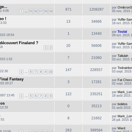
e...
par
OmikronS
871
1208287
1 4:05
05 nov. 2015 
1
…
55
56
57
58
59
eo !
par
Yuffie-Sa
13
34666
13:33
18 oct. 2015 
par
Toulal
1
13440
2015 18:54
09 oct. 2015 
écouvert Finaland ?
par
Yuffie-Sa
20
56606
18
09 oct. 2015 
1
2
l
par
Tallulah
t
7
21060
2015 1:52
03 oct. 2015 
l
par
Tedrainb
147
228557
 22:30
03 sept. 2015
1
…
6
7
8
9
10
Final Fantasy
par
Fat Choc
3
17281
015 20:27
02 sept. 2015
i
par
Mark_Lor
122
235251
2007 13:45
18 août 2015 
1
…
5
6
7
8
9
dos
par
bolidos
0
35213
 12:33
01 août 2015 
s
par
Mark_Lor
8
21662
:51
26 juil. 2015 
par
Ward
263
399584
C
5 10:56
23 mai 2015 1