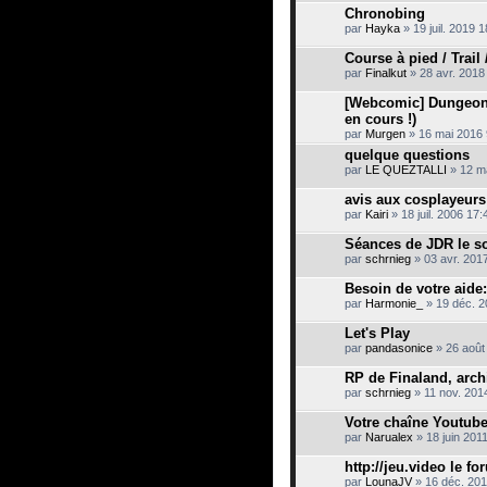
Chronobing
par
Hayka
» 19 juil. 2019 
Course à pied / Trail
par
Finalkut
» 28 avr. 2018
[Webcomic] Dungeon
en cours !)
par
Murgen
» 16 mai 2016 
quelque questions
par
LE QUEZTALLI
» 12 m
avis aux cosplayeurs 
par
Kairi
» 18 juil. 2006 17:
Séances de JDR le so
par
schrnieg
» 03 avr. 201
Besoin de votre aide:
par
Harmonie_
» 19 déc. 2
Let's Play
par
pandasonice
» 26 août
RP de Finaland, arch
par
schrnieg
» 11 nov. 201
Votre chaîne Youtub
par
Narualex
» 18 juin 201
http://jeu.video le f
par
LounaJV
» 16 déc. 201