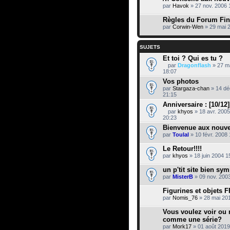
par
Havok
» 27 nov. 2006 
Règles du Forum Fin
par
Corwin-Wen
» 29 mai 
SUJETS
Et toi ? Qui es tu ?
par
Dragonflash
» 27 m
P
18:07
i
Vos photos
è
par
Stargaza-chan
» 14 dé
c
21:15
e
s
Anniversaire : [10/12
j
par
khyos
» 18 avr. 2005
o
P
20:23
i
i
n
Bienvenue aux nouve
è
t
par
Toulal
» 10 févr. 2008 
c
e
e
s
s
Le Retour!!!!
j
par
khyos
» 18 juin 2004 1
o
i
un p'tit site bien sy
n
par
MisterB
» 09 nov. 200
t
e
Figurines et objets F
s
par
Nomis_76
» 28 mai 20
Vous voulez voir ou r
comme une série?
par
Mork17
» 01 août 2019