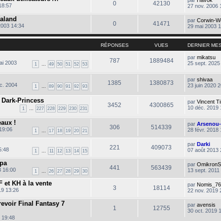
0
42130
18:57
27 nov. 2006 
aland
par
Corwin-W
0
41471
2003 14:34
29 mai 2003 
l
t
RÉPONSES
VUES
DERNIER ME
par
mikatsu
l
787
1889484
ai 2003
25 sept. 2025
1
…
49
50
51
52
53
par
shivaa
1385
1380873
c. 2004
23 juin 2020 
1
…
89
90
91
92
93
i
] Dark-Princess
par
Vincent T
3452
4300865
10 déc. 2019 
1
…
227
228
229
230
231
l
t
aux !
par
Arsenou
306
514339
19:06
28 févr. 2018
1
…
17
18
19
20
21
l
par
Darki
221
409073
C
5:48
07 août 2013 
1
…
11
12
13
14
15
o
n
mpa
par
OmikronS
s
441
563439
3 16:00
13 sept. 2011
1
…
26
27
28
29
30
u
i
l
F et KH à la vente
par
Nomis_76
t
3
18114
19 13:26
22 nov. 2019 
e
r
l
evoir Final Fantasy 7
par
avensis
1
12755
e
30 oct. 2019 
d
 19:48
e