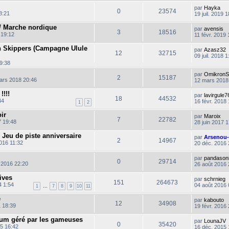
r
par
Hayka
0
23574
n
18:21
19 juil. 2019 
i
e
 / Marche nordique
par
avensis
r
3
18516
 19:12
11 févr. 2019 
e
l
 Skippers (Campagne Ulule
s
par
Azasz32
t
12
32715
s
09 juil. 2018 1
a
9:38
g
l
e
par
OmikronS
2
15187
ars 2018 20:46
12 mars 2018
!!!!
par
lavirgule7
18
44532
44
16 févr. 2018
1
2
i
ir
par
Maroix
7
22782
7 19:48
28 juin 2017 
 Jeu de piste anniversaire
par
Arsenou
2
14967
016 11:32
20 déc. 2016 
l
par
pandason
0
29714
 2016 22:20
26 août 2016 
l
ives
par
schrnieg
151
264673
4 1:54
04 août 2016 
1
…
7
8
9
10
11
e
par
kabouto
12
34908
1 18:39
19 févr. 2016
i
orum géré par les gameuses
par
LounaJV
0
35420
5 16:42
16 déc. 2015 