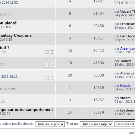
4
17427
s
n 2014 11:52
02 juil. 2014 
a
g
par
Vincent T
e
6
21404
014 21:12
24 juin 2014 
ion piano!!
par
Lifestrea
6
20486
005 8:45
28 mars 2014
Fantasy Creations
par
Last-Ange
3
16817
014 3:19
08 janv. 2014
t-il ?
par
Arsenou
15
39412
21:43
27 déc. 2013 
1
2
par
Tallulah
18
47606
:13
12 déc. 2013 
1
2
par
Arenexus
20
50330
n 2013 16:12
14 nov. 2013 
1
2
par
Noctis
1
14139
2013 20:29
04 nov. 2013 
par
xKristo
3
15767
1:25
03 oct. 2013 
emps sur notre comportement
par
Lifestrea
14
33379
5 22:22
17 août 2013 
es sujets publiés depuis :
Trier par
289 