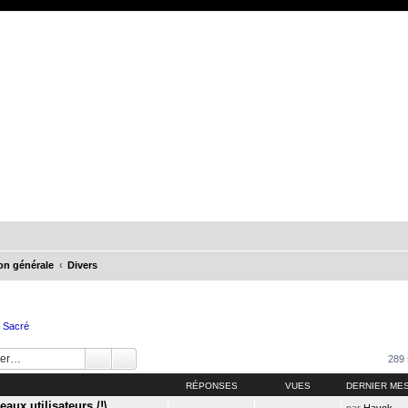
on générale
Divers
e Sacré
289 
RÉPONSES
VUES
DERNIER ME
aux utilisateurs /!\
par
Havok