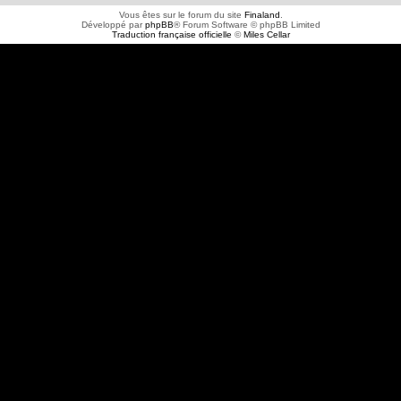
Vous êtes sur le forum du site
Finaland
.
Développé par
phpBB
® Forum Software © phpBB Limited
Traduction française officielle
©
Miles Cellar