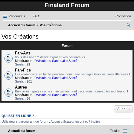
Finaland Froum
Raccourcis
FAQ
Connexion
Accueil du forum
Vos Créations
ec
Vos Créations
her
Forum
ch
Fan-Arts
er
Vous dessinez ? Venez exposer vos oeuvres ici !
Modérateur :
Divinités du Sanctuaire Sacré
Sujets :
91
Fan-Fics
Les romanciers en herbe pourront nous faire partager leurs oeuvres littéraires !
Modérateur :
Divinités du Sanctuaire Sacré
Sujets :
201
Autres
Bannières, sprites comics, fan games, tout ceci, vous pourrez les montrer ici !
Modérateur :
Divinités du Sanctuaire Sacré
Sujets :
66
Aller
QUI EST EN LIGNE ?
Utilisateurs parcourant ce forum : Aucun utilisateur inscrit et 7 invités
Accueil du forum
L’équipe