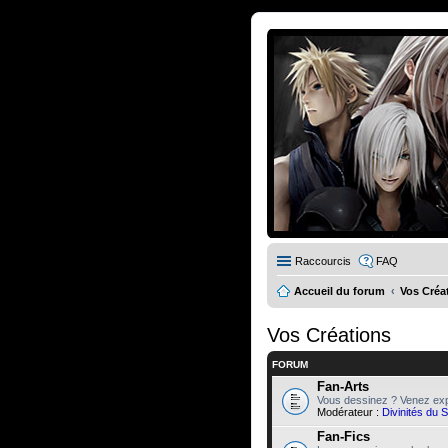
Raccourcis
FAQ
Accueil du forum
Vos Créa
Vos Créations
FORUM
Fan-Arts
Vous dessinez ? Venez exp
Modérateur :
Divinités du 
Fan-Fics