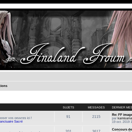
tions
SUJETS
MESSAGES
DERNIER ME
Re: FF image
91
2115
oser vos oeuvres ici !
par
kamisam
Sanctuaire Sacré
19 oct. 2019 
Concours de
201
3617