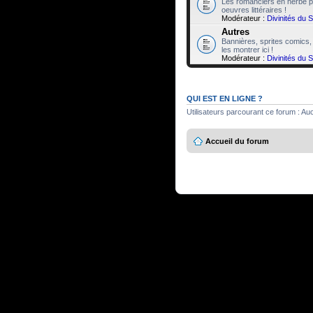
Les romanciers en herbe po
oeuvres littéraires !
Modérateur :
Divinités du 
Autres
Bannières, sprites comics,
les montrer ici !
Modérateur :
Divinités du 
QUI EST EN LIGNE ?
Utilisateurs parcourant ce forum : Aucu
Accueil du forum