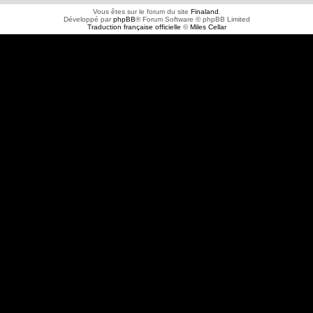
Vous êtes sur le forum du site
Finaland
.
Développé par
phpBB
® Forum Software © phpBB Limited
Traduction française officielle
©
Miles Cellar