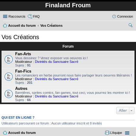
Finaland Froum
Raccourcis
FAQ
Connexion
Accueil du forum
Vos Créations
ec
Vos Créations
her
Forum
ch
Fan-Arts
er
Vous dessinez ? Venez exposer vos oeuvres ici !
Modérateur :
Divinités du Sanctuaire Sacré
Sujets :
91
Fan-Fics
Les romanciers en herbe pourront nous faire partager leurs oeuvres littéraires !
Modérateur :
Divinités du Sanctuaire Sacré
Sujets :
201
Autres
Bannières, sprites comics, fan games, tout ceci, vous pourrez les montrer ici !
Modérateur :
Divinités du Sanctuaire Sacré
Sujets :
66
Aller
QUI EST EN LIGNE ?
Utilisateurs parcourant ce forum : Aucun utilisateur inscrit et 8 invités
Accueil du forum
L’équipe