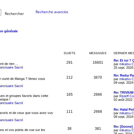
Recherche avancée
Rechercher
on générale
SUJETS
MESSAGES
DERNIER ME
Re: Et toi ? 
291
16601
nt de rien ...
par
mikatsu
C
Sanctuaire Sacré
25 sept. 2025
Re: Rwby P
212
3670
n ou/et de Manga ? Venez vous
par
mikatsu
C
09 sept. 2024
Sanctuaire Sacré
Re: TRIVIUM
165
2666
es et groupes favoris dans cette
par
Risteff
Co
sique !
02 août 2022 
Sanctuaire Sacré
Re: Halal Pol
111
2668
favoris et de ceux que vous avez vus
par
mikatsu
C
09 sept. 2024
Sanctuaire Sacré
Re: [Donne]
38
381
ns et vos points de vue sur les
par
mikatsu
C
25 nov. 2024 