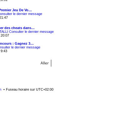
Premier Jeu De Vo…
onsulter le dernier message
21:47
er des cheats dans…
TALLI
Consulter le dernier message
 20:07
oncours : Gagnez 3…
nsulter le dernier message
 9:43
Aller
m
Fuseau horaire sur
UTC+02:00