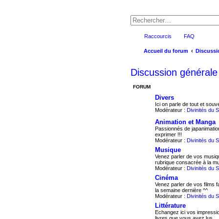
Raccourcis
FAQ
Accueil du forum
Discussi
Discussion générale
FORUM
Divers
Ici on parle de tout et souve
Modérateur :
Divinités du 
Animation et Manga
Passionnés de japanimatio
exprimer !!!
Modérateur :
Divinités du 
Musique
Venez parler de vos musiqu
rubrique consacrée à la mu
Modérateur :
Divinités du 
Cinéma
Venez parler de vos films 
la semaine dernière ^^
Modérateur :
Divinités du 
Littérature
Echangez ici vos impressio
livres que vous avez lus.