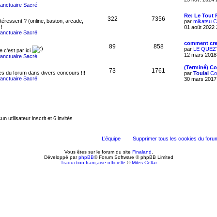
Sanctuaire Sacré
Re: Le Tout 
322
7356
téressent ? (online, baston, arcade,
par
mikatsu
C
 !
01 août 2022 
Sanctuaire Sacré
comment cre
89
858
par
LE QUEZ
ue c'est par ici
12 mars 2018
Sanctuaire Sacré
(Terminé) C
73
1761
s du forum dans divers concours !!!
par
Toulal
Co
Sanctuaire Sacré
30 mars 2017
n utilisateur inscrit et 6 invités
L’équipe
Supprimer tous les cookies du foru
Vous êtes sur le forum du site
Finaland
.
Développé par
phpBB
® Forum Software © phpBB Limited
Traduction française officielle
©
Miles Cellar