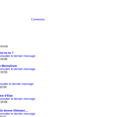
Connexion
SSAGE
Qui es tu ?
onsulter le dernier message
 19:05
ar MontyOum
onsulter le dernier message
 19:55
nsulter le dernier message
15:54
ice d'Etat
onsulter le dernier message
 19:56
 Je donne Ultimani…
onsulter le dernier message
20:31