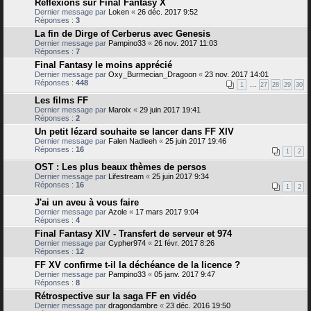
Réflexions sur Final Fantasy X
Dernier message par
Loken
«
26 déc. 2017 9:52
Réponses :
3
La fin de Dirge of Cerberus avec Genesis
Dernier message par
Pampino33
«
26 nov. 2017 11:03
Réponses :
7
Final Fantasy le moins apprécié
Dernier message par
Oxy_Burmecian_Dragoon
«
23 nov. 2017 14:01
Réponses :
448
1
…
27
28
29
30
Les films FF
Dernier message par
Maroix
«
29 juin 2017 19:41
Réponses :
2
Un petit lézard souhaite se lancer dans FF XIV
Dernier message par
Falen Nadleeh
«
25 juin 2017 19:46
Réponses :
16
1
2
OST : Les plus beaux thèmes de persos
Dernier message par
Lifestream
«
25 juin 2017 9:34
Réponses :
16
1
2
J'ai un aveu à vous faire
Dernier message par
Azole
«
17 mars 2017 9:04
Réponses :
4
Final Fantasy XIV - Transfert de serveur et 974
Dernier message par
Cypher974
«
21 févr. 2017 8:26
Réponses :
12
FF XV confirme t-il la déchéance de la licence ?
Dernier message par
Pampino33
«
05 janv. 2017 9:47
Réponses :
8
Rétrospective sur la saga FF en vidéo
Dernier message par
dragondambre
«
23 déc. 2016 19:50