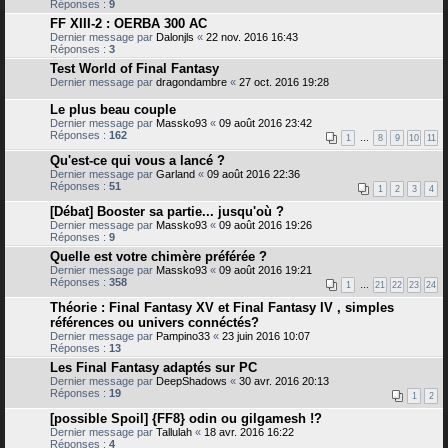
Réponses :
9
FF XIII-2 : OERBA 300 AC
Dernier message par
Dalonjls
«
22 nov. 2016 16:43
Réponses :
3
Test World of Final Fantasy
Dernier message par
dragondambre
«
27 oct. 2016 19:28
Le plus beau couple
Dernier message par
Massko93
«
09 août 2016 23:42
Réponses :
162
1
…
8
9
10
11
Qu'est-ce qui vous a lancé ?
Dernier message par
Garland
«
09 août 2016 22:36
Réponses :
51
1
2
3
4
[Débat] Booster sa partie... jusqu'où ?
Dernier message par
Massko93
«
09 août 2016 19:26
Réponses :
9
Quelle est votre chimère préférée ?
Dernier message par
Massko93
«
09 août 2016 19:21
Réponses :
358
1
…
21
22
23
24
Théorie : Final Fantasy XV et Final Fantasy IV , simples
références ou univers connéctés?
Dernier message par
Pampino33
«
23 juin 2016 10:07
Réponses :
13
Les Final Fantasy adaptés sur PC
Dernier message par
DeepShadows
«
30 avr. 2016 20:13
Réponses :
19
1
2
[possible Spoil] {FF8} odin ou gilgamesh !?
Dernier message par
Tallulah
«
18 avr. 2016 16:22
Réponses :
4