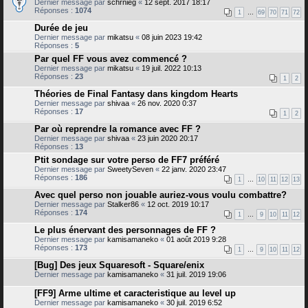
Dernier message par
schrnieg
«
12 sept. 2017 18:17
Réponses :
1074
1
…
69
70
71
72
Durée de jeu
Dernier message par
mikatsu
«
08 juin 2023 19:42
Réponses :
5
Par quel FF vous avez commencé ?
Dernier message par
mikatsu
«
19 juil. 2022 10:13
Réponses :
23
1
2
Théories de Final Fantasy dans kingdom Hearts
Dernier message par
shivaa
«
26 nov. 2020 0:37
Réponses :
17
1
2
Par où reprendre la romance avec FF ?
Dernier message par
shivaa
«
23 juin 2020 20:17
Réponses :
13
Ptit sondage sur votre perso de FF7 préféré
Dernier message par
SweetySeven
«
22 janv. 2020 23:47
Réponses :
186
1
…
10
11
12
13
Avec quel perso non jouable auriez-vous voulu combattre?
Dernier message par
Stalker86
«
12 oct. 2019 10:17
Réponses :
174
1
…
9
10
11
12
Le plus énervant des personnages de FF ?
Dernier message par
kamisamaneko
«
01 août 2019 9:28
Réponses :
173
1
…
9
10
11
12
[Bug] Des jeux Squaresoft - Square/enix
Dernier message par
kamisamaneko
«
31 juil. 2019 19:06
[FF9] Arme ultime et caracteristique au level up
Dernier message par
kamisamaneko
«
30 juil. 2019 6:52