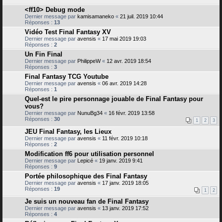
<ff10> Debug mode
Dernier message par
kamisamaneko
«
21 juil. 2019 10:44
Réponses :
13
Vidéo Test Final Fantasy XV
Dernier message par
avensis
«
17 mai 2019 19:03
Réponses :
2
Un Fin Final
Dernier message par
PhilippeW
«
12 avr. 2019 18:54
Réponses :
3
Final Fantasy TCG Youtube
Dernier message par
avensis
«
06 avr. 2019 14:28
Réponses :
1
Quel-est le pire personnage jouable de Final Fantasy pour
vous?
Dernier message par
NunuBg34
«
16 févr. 2019 13:58
Réponses :
30
1
2
3
JEU Final Fantasy, les Lieux
Dernier message par
avensis
«
11 févr. 2019 10:18
Réponses :
2
Modification ff6 pour utilisation personnel
Dernier message par
Lepicé
«
19 janv. 2019 9:41
Réponses :
9
Portée philosophique des Final Fantasy
Dernier message par
avensis
«
17 janv. 2019 18:05
Réponses :
19
1
2
Je suis un nouveau fan de Final Fantasy
Dernier message par
avensis
«
13 janv. 2019 17:52
Réponses :
4