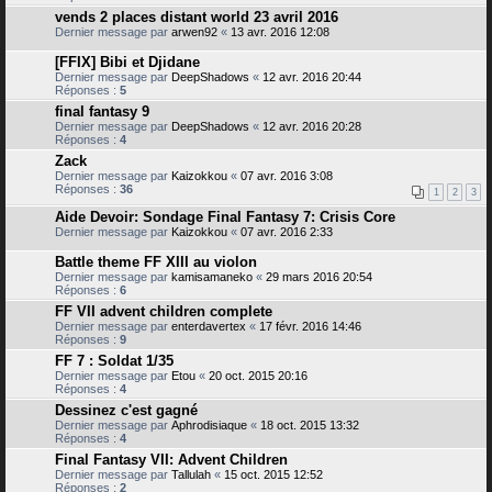
vends 2 places distant world 23 avril 2016
Dernier message par
arwen92
«
13 avr. 2016 12:08
[FFIX] Bibi et Djidane
Dernier message par
DeepShadows
«
12 avr. 2016 20:44
Réponses :
5
final fantasy 9
Dernier message par
DeepShadows
«
12 avr. 2016 20:28
Réponses :
4
Zack
Dernier message par
Kaizokkou
«
07 avr. 2016 3:08
Réponses :
36
1
2
3
Aide Devoir: Sondage Final Fantasy 7: Crisis Core
Dernier message par
Kaizokkou
«
07 avr. 2016 2:33
Battle theme FF XIII au violon
Dernier message par
kamisamaneko
«
29 mars 2016 20:54
Réponses :
6
FF VII advent children complete
Dernier message par
enterdavertex
«
17 févr. 2016 14:46
Réponses :
9
FF 7 : Soldat 1/35
Dernier message par
Etou
«
20 oct. 2015 20:16
Réponses :
4
Dessinez c'est gagné
Dernier message par
Aphrodisiaque
«
18 oct. 2015 13:32
Réponses :
4
Final Fantasy VII: Advent Children
Dernier message par
Tallulah
«
15 oct. 2015 12:52
Réponses :
2