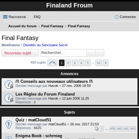
Finaland Froum
Raccourcis
FAQ
Connexion
Accueil du forum
Final Fantasy
Final Fantasy
ec
Final Fantasy
her
Modérateur :
Divinités du Sanctuaire Sacré
ch
Nouveau sujet
er
490 sujets
1
2
3
4
5
…
10
Annonces
/!\ Conseils aux nouveaux utilisateurs /!\
Dernier message par
Havok
«
27 nov. 2006 18:59
Les Règles du Forum Finaland
Dernier message par
Havok
«
12 juin 2006 11:25
Réponses :
2
Sujets
Quiz : matCloud51
Dernier message par
matCloud51
«
26 nov. 2017 21:53
Réponses :
6625
1
…
439
440
441
442
Enigma Book : schrnieg