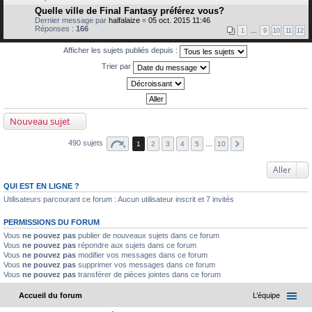
Quelle ville de Final Fantasy préférez vous?
Dernier message par
halfalaize
«
05 oct. 2015 11:46
Réponses :
166
1
…
9
10
11
12
Afficher les sujets publiés depuis :
Trier par
Nouveau sujet
490 sujets
1
2
3
4
5
…
10
Aller
QUI EST EN LIGNE ?
Utilisateurs parcourant ce forum : Aucun utilisateur inscrit et 7 invités
PERMISSIONS DU FORUM
Vous
ne pouvez pas
publier de nouveaux sujets dans ce forum
Vous
ne pouvez pas
répondre aux sujets dans ce forum
Vous
ne pouvez pas
modifier vos messages dans ce forum
Vous
ne pouvez pas
supprimer vos messages dans ce forum
Vous
ne pouvez pas
transférer de pièces jointes dans ce forum
Accueil du forum
L’équipe