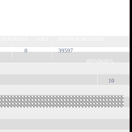
RÉPONSES
VUES
DERNIER MESSAGE
0
39597
RÉPONSES
10