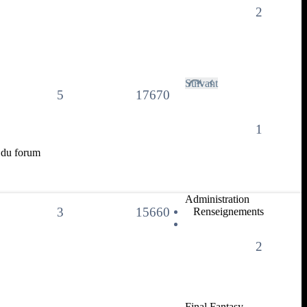
2
Suivant
5
17670
1
l du forum
Administration
3
15660
Renseignements
2
Final Fantasy