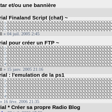
tar et/ou une bannière
rial Finaland Script (chat) ~
1
2
ll
» 04 juil. 2005 2:45
rial pour créer un FTP ~
1
2
3
4
ll
» 15 janv. 2005 21:16
rial : l'emulation de la ps1
1
2
3
4
» 16 févr. 2006 21:35
rial * Créer sa propre Radio Blog