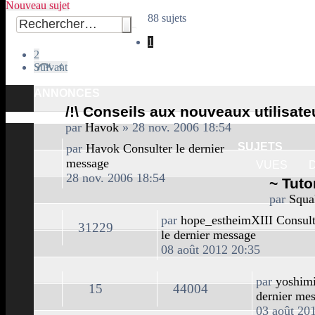
Nouveau sujet
88 sujets
1
2
Suivant
ANNONCES
/!\ Conseils aux nouveaux utilisateu
par
Havok
» 28 nov. 2006 18:54
SUJETS
par
Havok
Consulter le dernier
message
VUES
28 nov. 2006 18:54
~ Tuto
par
Squa
par
hope_estheimXIII
Consult
31229
le dernier message
08 août 2012 20:35
par
yoshimi
15
44004
dernier me
03 août 20