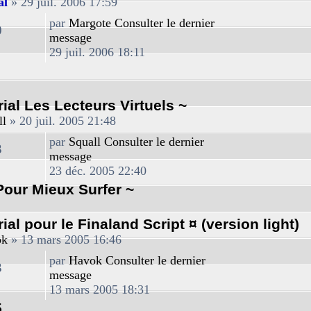
al
» 29 juil. 2006 17:59
par
Margote
Consulter le dernier
0
message
29 juil. 2006 18:11
rial Les Lecteurs Virtuels ~
ll
» 20 juil. 2005 21:48
par
Squall
Consulter le dernier
3
message
23 déc. 2005 22:40
 Pour Mieux Surfer ~
rial pour le Finaland Script ¤ (version light)
ok
» 13 mars 2005 16:46
par
Havok
Consulter le dernier
3
message
13 mars 2005 18:31
5