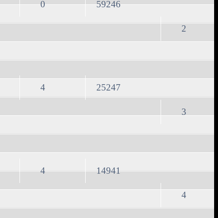
0
59246
2
4
25247
3
4
14941
4