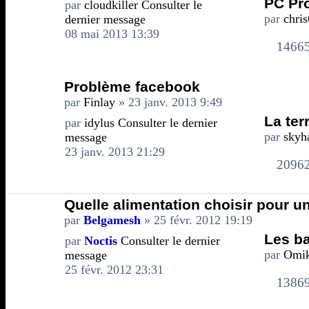
PC Pr
par
cloudkiller
Consulter le
par
chri
dernier message
08 mai 2013 13:39
1466
Problème facebook
par
Finlay
» 23 janv. 2013 9:49
La ter
par
idylus
Consulter le dernier
par
skyh
message
23 janv. 2013 21:29
2096
Quelle alimentation choisir pour 
par
Belgamesh
» 25 févr. 2012 19:19
Les b
par
Noctis
Consulter le dernier
par
Omik
message
25 févr. 2012 23:31
1386