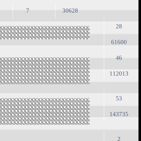
7
30628
28
61600
46
112013
53
143735
2