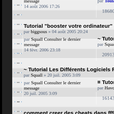
par
Toul
message
14 août 2006 17:26
1868
Tutorial "booster votre ordinateur"
par
biggsous
» 04 août 2005 20:24
~ Tuto
par
Squall
Consulter le dernier
par
Squa
message
14 févr. 2006 23:18
2091
~ Tutorial Les Différents Logiciels
par
Squall
» 20 juil. 2005 3:09
¤ Tuto
par
Squall
Consulter le dernier
par
Hav
message
20 juil. 2005 3:09
1614
comment creer des cheats dans ff