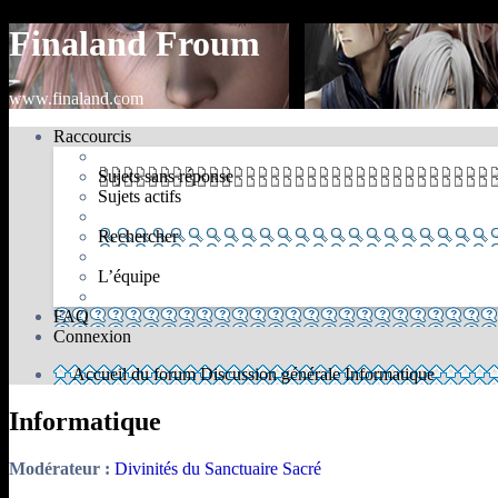
Finaland Froum
www.finaland.com
Raccourcis
Sujets sans réponse
Sujets actifs
Rechercher
L’équipe
FAQ
Connexion
Accueil du forum
Discussion générale
Informatique
Informatique
Modérateur :
Divinités du Sanctuaire Sacré