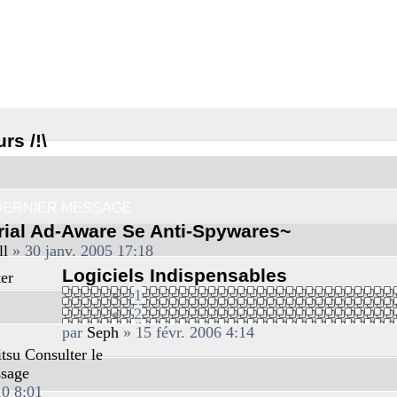
rs /!\
DERNIER MESSAGE
rial Ad-Aware Se Anti-Spywares~
ll
» 30 janv. 2005 17:18
Logiciels Indispensables
er
1
2
par
Seph
» 15 févr. 2006 4:14
tsu
Consulter le
ssage
10 8:01