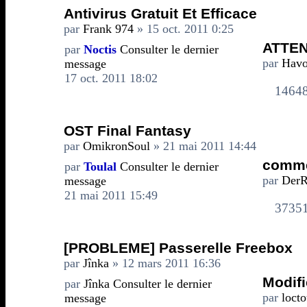
Antivirus Gratuit Et Efficace
par
Frank 974
» 15 oct. 2011 0:25
ATTEN
par
Noctis
Consulter le dernier
par
Hav
message
17 oct. 2011 18:02
1464
OST Final Fantasy
par
OmikronSoul
» 21 mai 2011 14:44
commen
par
Toulal
Consulter le dernier
par
DerR
message
21 mai 2011 15:49
3735
[PROBLEME] Passerelle Freebox
par
Jînka
» 12 mars 2011 16:36
Modifi
par
Jînka
Consulter le dernier
par
locto
message