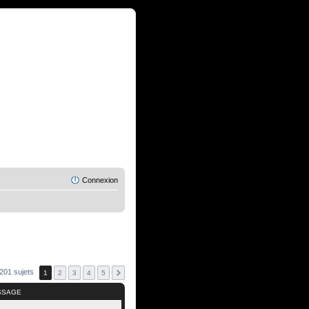
Connexion
201 sujets
1
2
3
4
5
SSAGE