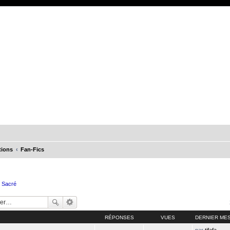
tions
Fan-Fics
e Sacré
RÉPONSES
VUES
DERNIER ME
par
tifafa