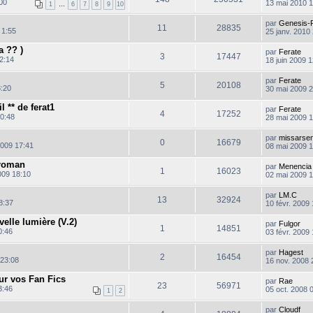
C
00
13 mai 2010 1
1
…
6
7
8
9
10
o
n
par
Genesis-
s
11
28835
 1:55
25 janv. 2010
u
l
a ?? )
par
Ferate
t
3
17447
2:14
18 juin 2009 
e
r
l
par
Ferate
5
20108
e
3:20
30 mai 2009 
d
l
e
l ** de ferat1
par
Ferate
t
r
4
17252
0:48
28 mai 2009 
n
i
l
l
e
par
missarsen
t
0
16679
r
2009 17:41
08 mai 2009 
m
l
e
l
 roman
par
Menencia
t
s
1
16023
009 18:10
02 mai 2009 
s
i
a
l
g
par
LM.C
13
32924
C
8:37
e
10 févr. 2009 
o
i
n
elle lumière (V.2)
par
Fulgor
s
1
14851
0:46
03 févr. 2009
u
i
l
par
Hagest
t
2
16454
 23:08
16 nov. 2008 
e
r
l
l
ur vos Fan Fics
par
Rae
t
23
56971
e
C
3:46
05 oct. 2008 
1
2
d
o
r
e
n
l
par
Cloudf
r
s