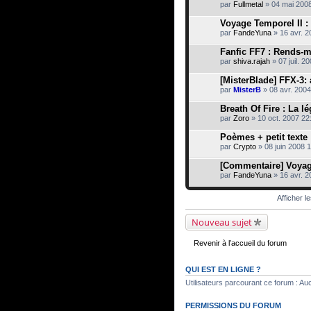
par
Fullmetal
» 04 mai 200
Voyage Temporel II 
par
FandeYuna
» 16 avr. 2
Fanfic FF7 : Rends-m
par
shiva.rajah
» 07 juil. 2
[MisterBlade] FFX-3: 
par
MisterB
» 08 avr. 2004
Breath Of Fire : La 
par
Zoro
» 10 oct. 2007 22
Poèmes + petit texte
par
Crypto
» 08 juin 2008 
[Commentaire] Voyag
par
FandeYuna
» 16 avr. 2
Afficher l
Nouveau sujet
Revenir à l’accueil du forum
QUI EST EN LIGNE ?
Utilisateurs parcourant ce forum : Aucu
PERMISSIONS DU FORUM