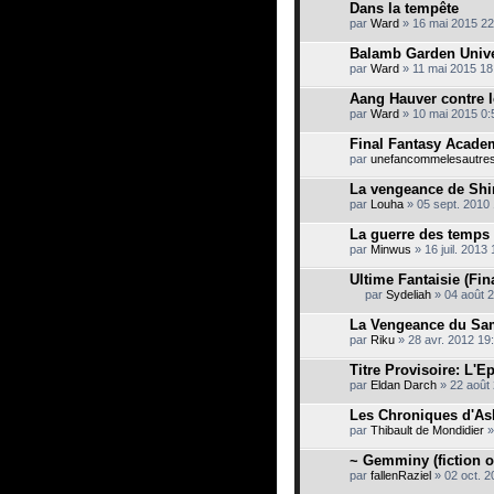
Dans la tempête
par
Ward
» 16 mai 2015 22
Balamb Garden Unive
par
Ward
» 11 mai 2015 18
Aang Hauver contre l
par
Ward
» 10 mai 2015 0:
Final Fantasy Acade
par
unefancommelesautre
La vengeance de Shi
par
Louha
» 05 sept. 2010
La guerre des temps
par
Minwus
» 16 juil. 2013
Ultime Fantaisie (Fina
par
Sydeliah
» 04 août 
C
e
La Vengeance du Sa
s
par
Riku
» 28 avr. 2012 19
u
j
Titre Provisoire: L'
e
par
t
Eldan Darch
» 22 août 
c
o
Les Chroniques d'Ash
n
par
Thibault de Mondidier
»
t
i
~ Gemminy (fiction o
e
par
fallenRaziel
» 02 oct. 2
n
t