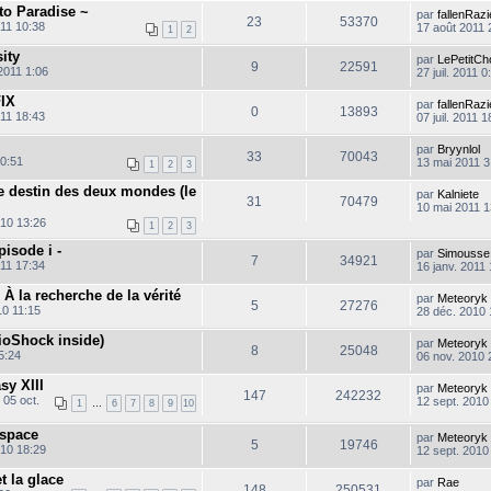
e
 to Paradise ~
par
fallenRazi
r
23
53370
011 10:38
17 août 2011 
n
1
2
i
ity
e
par
LePetitC
9
22591
r
 2011 1:06
27 juil. 2011 0
m
e
FIX
par
fallenRazi
s
0
13893
011 18:43
07 juil. 2011 1
s
a
g
par
Bryynlol
33
70043
20:51
e
13 mai 2011 3
1
2
3
Le destin des deux mondes (le
par
Kalniete
31
70479
10 mai 2011 1
010 13:26
1
2
3
pisode i -
par
Simousse
7
34921
011 17:34
16 janv. 2011
 À la recherche de la vérité
par
Meteoryk
5
27276
10 11:15
28 déc. 2010 
ioShock inside)
par
Meteoryk
8
25048
5:24
06 nov. 2010 
sy XIII
par
Meteoryk
147
242232
 05 oct.
12 sept. 2010
1
…
6
7
8
9
10
espace
par
Meteoryk
5
19746
010 18:29
12 sept. 2010
et la glace
par
Rae
148
250531