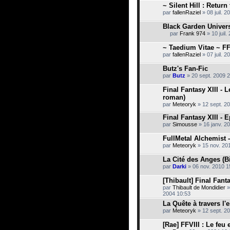
~ Silent Hill : Return
u
n
par
fallenRaziel
» 08 juil. 2
s
o
Black Garden Univers
n
par
Frank 974
» 10 juil.
d
C
a
e
~ Taedium Vitae ~ F
g
s
e
par
fallenRaziel
» 07 juil. 2
u
.
j
Butz's Fan-Fic
e
par
t
Butz
» 20 sept. 2009 
c
o
Final Fantasy XIII - 
n
roman)
t
par
Meteoryk
» 12 sept. 2
i
e
Final Fantasy XIII - E
n
par
Simousse
» 16 janv. 2
t
u
n
FullMetal Alchemist -
s
par
Meteoryk
» 15 nov. 20
o
n
La Cité des Anges (B
d
par
Darki
» 06 nov. 2010 1
a
g
[Thibault] Final Fanta
e
.
par
Thibault de Mondidier
»
2004 10:53
La Quête à travers l'
par
Meteoryk
» 12 sept. 2
[Rae] FFVIII : Le feu 