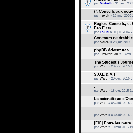
par
MisterB
» 31 janv. 200
/!\ Conseils aux nouve
par
Havok
» 28 nov. 2006 
Règles, Conseils, e
Fan Ficts !
par
Toulal
» 07 juil. 2004 
Concours de drabble
par
Maroix
» 28 juin 2017 
phpBB Adventures
par
OmikronSoul
» 13 avr.
The Student's Journ
par
Ward
» 23 déc. 2015 1
S.O.L.D.A.T
par
Ward
» 20 déc. 2015 0
.
par
Ward
» 18 oct. 2015 11
Le scientifique d'Os
par
Ward
» 03 août 2015 2
.
par
Ward
» 03 août 2015 0
[FIC] Entre les murs
par
Ward
» 19 mai 2015 19