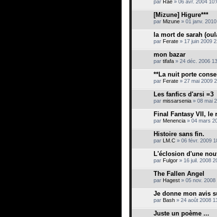
par
Rae
» 06 avr. 2004 10:
[Mizune] Higure***
par
Mizune
» 01 janv. 2010
la mort de sarah (oul
par
Ferate
» 17 juin 2009 2
mon bazar
par
tifafa
» 24 déc. 2006 1
**La nuit porte consei
par
Ferate
» 27 mai 2009 2
Les fanfics d'arsi =3
par
missarsenia
» 08 mai 
Final Fantasy VII, le
par
Menencia
» 04 mars 2
Histoire sans fin.
par
LM.C
» 06 févr. 2009 1
L'éclosion d'une nouv
par
Fulgor
» 16 juil. 2008 2
The Fallen Angel
par
Hagest
» 05 nov. 2008
Je donne mon avis s
par
Bash
» 24 août 2008 1
Juste un poème ...