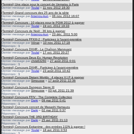
(Terminé) Une place pour le concert de Uematsu à Paris
Dernier message par
Toulal
«
11 nov. 2012 18:30
(Terminé) Grand concours des 25 ans de la série
Dernier message par
Arsenou-kun
«
06 nov. 2012 16:07
Réponses :
6
(Terminé) Concours : 10 places pour le PGW 2012 à gagner
Dernier message par
Toulal
«
19 oct. 2012 19:33
(Terminé) Concours de Noël : 36 lots à gagner
Dernier message par
Arsenou-kun
«
23 déc. 2011 5:00
(Terminé) Concours FFXIII-2 : Participez à l'avant-première
Dernier message par
Vénat
«
10 nov. 2011 17:18
Réponses :
1
(Terminé) Concours DXHR - Le Chaînon Manquant
Dernier message par
Toulal
«
17 oct. 2011 20:27
(Terminé) Concours Deus Ex: Human Revolution
Dernier message par
chris63260
«
27 août 2011 0:01
Réponses :
1
(Terminé) Concours DXHR : Participer à l'avant-première
Dernier message par
Toulal
«
23 août 2011 10:42
Réponses :
1
(Terminé) Concours Distant Worlds : 4 places V.I.P à gagner
Dernier message par
Simousse
«
17 août 2011 22:36
Réponses :
1
(Terminé) Concours Dungeon Siege III
Dernier message par
Simousse
«
03 juil. 2011 21:39
Réponses :
1
(Terminé) Concours FFIV : The Complete Collection
Dernier message par
Darki
«
09 mai 2011 0:41
Réponses :
1
(Terminé) Concours concert de Masashi Hamauzu
Dernier message par
Darki
«
02 mai 2011 0:37
Réponses :
1
(Terminé) Concours THE 3RD BIRTHDAY
Dernier message par
Darki
«
25 avr. 2011 21:13
Réponses :
5
(Terminé) Concours Epitanime : des entrées 2J2N à gagner !
Dernier message par
Toulal
«
18 avr. 2011 0:53
Réponses :
1