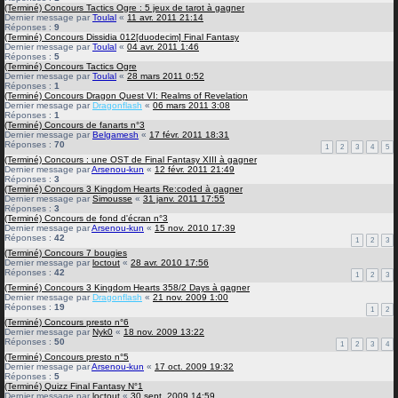
(Terminé) Concours Tactics Ogre : 5 jeux de tarot à gagner
Dernier message par
Toulal
«
11 avr. 2011 21:14
Réponses :
9
(Terminé) Concours Dissidia 012[duodecim] Final Fantasy
Dernier message par
Toulal
«
04 avr. 2011 1:46
Réponses :
5
(Terminé) Concours Tactics Ogre
Dernier message par
Toulal
«
28 mars 2011 0:52
Réponses :
1
(Terminé) Concours Dragon Quest VI: Realms of Revelation
Dernier message par
Dragonflash
«
06 mars 2011 3:08
Réponses :
1
(Terminé) Concours de fanarts n°3
Dernier message par
Belgamesh
«
17 févr. 2011 18:31
Réponses :
70
1
2
3
4
5
(Terminé) Concours : une OST de Final Fantasy XIII à gagner
Dernier message par
Arsenou-kun
«
12 févr. 2011 21:49
Réponses :
3
(Terminé) Concours 3 Kingdom Hearts Re:coded à gagner
Dernier message par
Simousse
«
31 janv. 2011 17:55
Réponses :
3
(Terminé) Concours de fond d'écran n°3
Dernier message par
Arsenou-kun
«
15 nov. 2010 17:39
Réponses :
42
1
2
3
(Terminé) Concours 7 bougies
Dernier message par
loctout
«
28 avr. 2010 17:56
Réponses :
42
1
2
3
(Terminé) Concours 3 Kingdom Hearts 358/2 Days à gagner
Dernier message par
Dragonflash
«
21 nov. 2009 1:00
Réponses :
19
1
2
(Terminé) Concours presto n°6
Dernier message par
Nyk0
«
18 nov. 2009 13:22
Réponses :
50
1
2
3
4
(Terminé) Concours presto n°5
Dernier message par
Arsenou-kun
«
17 oct. 2009 19:32
Réponses :
5
(Terminé) Quizz Final Fantasy N°1
Dernier message par
loctout
«
30 sept. 2009 14:59