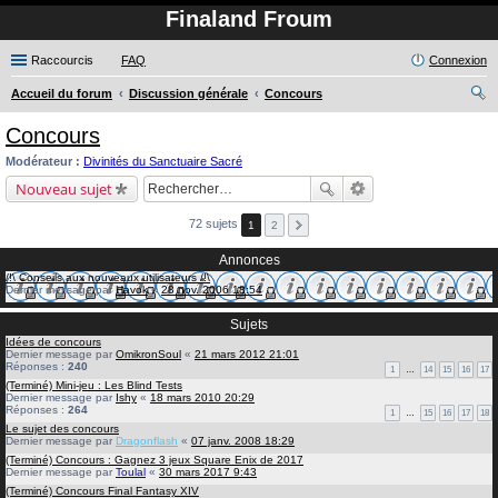
Finaland Froum
Raccourcis
FAQ
Connexion
Accueil du forum
Discussion générale
Concours
ec
Concours
her
Modérateur :
Divinités du Sanctuaire Sacré
ch
Nouveau sujet
er
72 sujets
1
2
Annonces
/!\ Conseils aux nouveaux utilisateurs /!\
Dernier message par
Havok
«
28 nov. 2006 18:54
Sujets
Idées de concours
Dernier message par
OmikronSoul
«
21 mars 2012 21:01
Réponses :
240
1
…
14
15
16
17
(Terminé) Mini-jeu : Les Blind Tests
Dernier message par
Ishy
«
18 mars 2010 20:29
Réponses :
264
1
…
15
16
17
18
Le sujet des concours
Dernier message par
Dragonflash
«
07 janv. 2008 18:29
(Terminé) Concours : Gagnez 3 jeux Square Enix de 2017
Dernier message par
Toulal
«
30 mars 2017 9:43
(Terminé) Concours Final Fantasy XIV