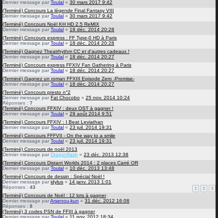
Dernier message par
Toulal
«
30 mars 2017 9:42
(Terminé) Concours La légende Final Fantasy VIII
Dernier message par
Toulal
«
30 mars 2017 9:42
(Terminé) Concours Noël KH HD 2.5 ReMIX
Dernier message par
Toulal
«
18 déc. 2014 20:28
(Terminé) Concours express : FF Type-0 HD à Paris
Dernier message par
Toulal
«
18 déc. 2014 20:28
(Terminé) Gagnez Theatrhythm CC et d'autres cadeaux !
Dernier message par
Toulal
«
18 déc. 2014 20:27
(Terminé) Concours express FFXIV Fan Gathering à Paris
Dernier message par
Toulal
«
18 déc. 2014 20:27
(Terminé) Gagnez un roman FFXIII Episode Zero -Promise-
Dernier message par
Toulal
«
18 déc. 2014 20:27
(Terminé) Concours presto n°2
Dernier message par
Fat Chocobo
«
25 nov. 2014 10:24
Réponses :
7
(Terminé) Concours FFXIV : deux OST à gagner !
Dernier message par
Toulal
«
29 août 2014 9:51
(Terminé) Concours FFXIV : I Beat Leviathan
Dernier message par
Toulal
«
23 juil. 2014 19:31
(Terminé) Concours FFFVII - On the way to a smile
Dernier message par
Toulal
«
23 juil. 2014 19:31
(Terminé) Concours de noël 2013
Dernier message par
Dragonflash
«
23 déc. 2013 12:38
(Terminé) Concours Distant Worlds 2014 : 2 places Carré OR
Dernier message par
Toulal
«
10 déc. 2013 13:48
(Terminé) Concours de dessin : Spécial Noël !
Dernier message par
idylus
«
14 janv. 2013 1:01
Réponses :
43
1
2
3
(Terminé) Concours de Noël : 12 lots à gagner
Dernier message par
Arsenou-kun
«
31 déc. 2012 16:08
Réponses :
8
(Terminé) 3 codes PSN de FFIII à gagner
Dernier message par
Toulal
«
11 nov. 2012 18:34