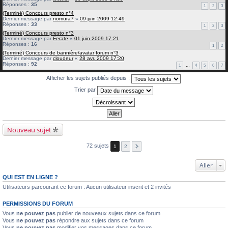
Réponses :
35
1
2
3
(Terminé) Concours presto n°4
Dernier message par
nomura7
«
09 juin 2009 12:49
Réponses :
33
1
2
3
(Terminé) Concours presto n°3
Dernier message par
Ferate
«
01 juin 2009 17:21
Réponses :
16
1
2
(Terminé) Concours de bannière/avatar forum n°3
Dernier message par
cloudeur
«
28 avr. 2009 17:20
Réponses :
92
1
…
4
5
6
7
Afficher les sujets publiés depuis :
Trier par
Nouveau sujet
72 sujets
1
2
Aller
QUI EST EN LIGNE ?
Utilisateurs parcourant ce forum : Aucun utilisateur inscrit et 2 invités
PERMISSIONS DU FORUM
Vous
ne pouvez pas
publier de nouveaux sujets dans ce forum
Vous
ne pouvez pas
répondre aux sujets dans ce forum
Vous
ne pouvez pas
modifier vos messages dans ce forum