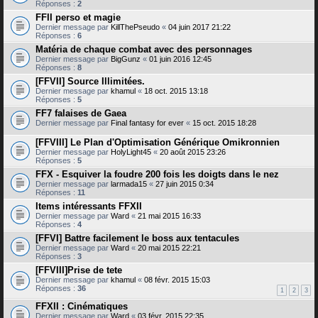
Réponses :
2
FFII perso et magie
Dernier message par
KillThePseudo
«
04 juin 2017 21:22
Réponses :
6
Matéria de chaque combat avec des personnages
Dernier message par
BigGunz
«
01 juin 2016 12:45
Réponses :
8
[FFVII] Source Illimitées.
Dernier message par
khamul
«
18 oct. 2015 13:18
Réponses :
5
FF7 falaises de Gaea
Dernier message par
Final fantasy for ever
«
15 oct. 2015 18:28
[FFVIII] Le Plan d'Optimisation Générique Omikronnien
Dernier message par
HolyLight45
«
20 août 2015 23:26
Réponses :
5
FFX - Esquiver la foudre 200 fois les doigts dans le nez
Dernier message par
larmada15
«
27 juin 2015 0:34
Réponses :
11
Items intéressants FFXII
Dernier message par
Ward
«
21 mai 2015 16:33
Réponses :
4
[FFVI] Battre facilement le boss aux tentacules
Dernier message par
Ward
«
20 mai 2015 22:21
Réponses :
3
[FFVIII]Prise de tete
Dernier message par
khamul
«
08 févr. 2015 15:03
Réponses :
36
1
2
3
FFXII : Cinématiques
Dernier message par
Ward
«
03 févr. 2015 22:35