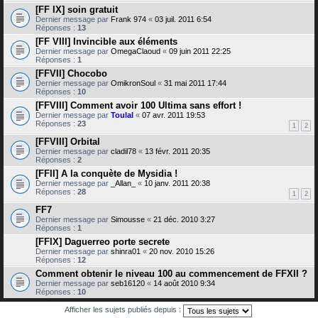
[FF IX] soin gratuit
Dernier message par
Frank 974
«
03 juil. 2011 6:54
Réponses :
13
[FF VIII] Invincible aux éléments
Dernier message par
OmegaClaoud
«
09 juin 2011 22:25
Réponses :
1
[FFVII] Chocobo
Dernier message par
OmikronSoul
«
31 mai 2011 17:44
Réponses :
10
[FFVIII] Comment avoir 100 Ultima sans effort !
Dernier message par
Toulal
«
07 avr. 2011 19:53
Réponses :
23
1
2
[FFVIII] Orbital
Dernier message par
cladil78
«
13 févr. 2011 20:35
Réponses :
2
[FFII] A la conquète de Mysidia !
Dernier message par
_Allan_
«
10 janv. 2011 20:38
Réponses :
28
1
2
FF7
Dernier message par
Simousse
«
21 déc. 2010 3:27
Réponses :
1
[FFIX] Daguerreo porte secrete
Dernier message par
shinra01
«
20 nov. 2010 15:26
Réponses :
12
Comment obtenir le niveau 100 au commencement de FFXII ?
Dernier message par
seb16120
«
14 août 2010 9:34
Réponses :
10
Afficher les sujets publiés depuis :