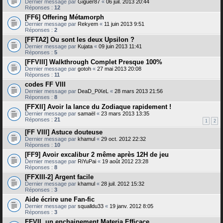
Dernier message par
Giguer87
«
06 juil. 2013 20:44
Réponses :
12
[FF6] Offering Métamorph
Dernier message par
Rekyem
«
11 juin 2013 9:51
Réponses :
2
[FFTA2] Ou sont les deux Upsilon ?
Dernier message par
Kujata
«
09 juin 2013 11:41
Réponses :
5
[FFVIII] Walkthrough Complet Presque 100%
Dernier message par
gotoh
«
27 mai 2013 20:08
Réponses :
11
codes FF VIII
Dernier message par
DeaD_PiXeL
«
28 mars 2013 21:56
Réponses :
8
[FFXII] Avoir la lance du Zodiaque rapidement !
Dernier message par
samaël
«
23 mars 2013 13:35
Réponses :
21
1
2
[FF VIII] Astuce douteuse
Dernier message par
khamul
«
29 oct. 2012 22:32
Réponses :
10
[FF9] Avoir excalibur 2 même après 12H de jeu
Dernier message par
RiYuPai
«
19 août 2012 23:28
Réponses :
8
[FFXIII-2] Argent facile
Dernier message par
khamul
«
28 juil. 2012 15:32
Réponses :
3
Aide écrire une Fan-fic
Dernier message par
squalldu33
«
19 janv. 2012 8:05
Réponses :
3
FFVII, un enchainement Materia Efficace