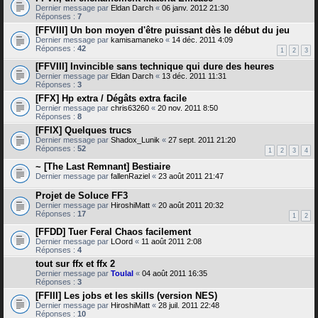
Dernier message par
Eldan Darch
«
06 janv. 2012 21:30
Réponses :
7
[FFVIII] Un bon moyen d'être puissant dès le début du jeu
Dernier message par
kamisamaneko
«
14 déc. 2011 4:09
Réponses :
42
1
2
3
[FFVIII] Invincible sans technique qui dure des heures
Dernier message par
Eldan Darch
«
13 déc. 2011 11:31
Réponses :
3
[FFX] Hp extra / Dégâts extra facile
Dernier message par
chris63260
«
20 nov. 2011 8:50
Réponses :
8
[FFIX] Quelques trucs
Dernier message par
Shadox_Lunik
«
27 sept. 2011 21:20
Réponses :
52
1
2
3
4
~ [The Last Remnant] Bestiaire
Dernier message par
fallenRaziel
«
23 août 2011 21:47
Projet de Soluce FF3
Dernier message par
HiroshiMatt
«
20 août 2011 20:32
Réponses :
17
1
2
[FFDD] Tuer Feral Chaos facilement
Dernier message par
LOord
«
11 août 2011 2:08
Réponses :
4
tout sur ffx et ffx 2
Dernier message par
Toulal
«
04 août 2011 16:35
Réponses :
3
[FFIII] Les jobs et les skills (version NES)
Dernier message par
HiroshiMatt
«
28 juil. 2011 22:48
Réponses :
10