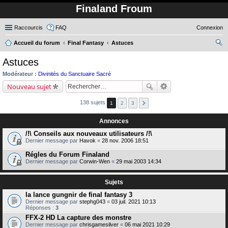
Finaland Froum
Raccourcis
FAQ
Connexion
Accueil du forum
Final Fantasy
Astuces
ec
Astuces
her
Modérateur :
Divinités du Sanctuaire Sacré
ch
Nouveau sujet
er
138 sujets
1
2
3
Annonces
/!\ Conseils aux nouveaux utilisateurs /!\
Dernier message par
Havok
«
28 nov. 2006 18:51
Régles du Forum Finaland
Dernier message par
Corwin-Wen
«
29 mai 2003 14:34
Sujets
la lance gungnir de final fantasy 3
Dernier message par
stephg043
«
03 juil. 2021 10:13
Réponses :
3
FFX-2 HD La capture des monstre
Dernier message par
chrisgamesilver
«
06 mai 2021 10:29