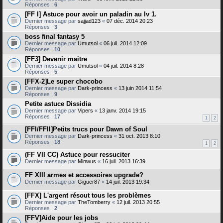
Réponses :
6
[FF I] Astuce pour avoir un paladin au lv 1.
Dernier message par
sajjad123
«
07 déc. 2014 20:23
Réponses :
3
boss final fantasy 5
Dernier message par
Umutsol
«
06 juil. 2014 12:09
Réponses :
10
[FF3] Devenir maitre
Dernier message par
Umutsol
«
04 juil. 2014 8:28
Réponses :
5
[FFX-2]Le super chocobo
Dernier message par
Dark-princess
«
13 juin 2014 11:54
Réponses :
9
Petite astuce Dissidia
Dernier message par
Vipers
«
13 janv. 2014 19:15
Réponses :
17
1
2
[FFI/FFII]Petits trucs pour Dawn of Soul
Dernier message par
Dark-princess
«
31 oct. 2013 8:10
Réponses :
18
1
2
(FF VII CC) Astuce pour ressuciter
Dernier message par
Minwus
«
16 juil. 2013 16:39
FF XIII armes et accessoires upgrade?
Dernier message par
Giguer87
«
14 juil. 2013 19:34
[FFX] L'argent résout tous les problèmes
Dernier message par
TheTomberry
«
12 juil. 2013 20:55
Réponses :
2
[FFV]Aide pour les jobs