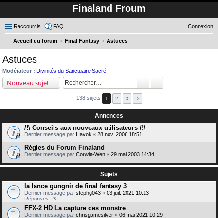
Finaland Froum
Raccourcis
FAQ
Connexion
Accueil du forum
Final Fantasy
Astuces
ec
Astuces
her
Modérateur :
Divinités du Sanctuaire Sacré
ch
Nouveau sujet
er
138 sujets
1
2
3
Annonces
/!\ Conseils aux nouveaux utilisateurs /!\
Dernier message par
Havok
«
28 nov. 2006 18:51
Régles du Forum Finaland
Dernier message par
Corwin-Wen
«
29 mai 2003 14:34
Sujets
la lance gungnir de final fantasy 3
Dernier message par
stephg043
«
03 juil. 2021 10:13
Réponses :
3
FFX-2 HD La capture des monstre
Dernier message par
chrisgamesilver
«
06 mai 2021 10:29