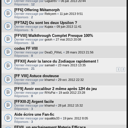
Dernier message par
Giguer87
«
06 juil. 2013 20:44
Réponses :
12
[FF6] Offering Métamorph
Dernier message par
Rekyem
«
11 juin 2013 9:51
Réponses :
2
[FFTA2] Ou sont les deux Upsilon ?
Dernier message par
Kujata
«
09 juin 2013 11:41
Réponses :
5
[FFVIII] Walkthrough Complet Presque 100%
Dernier message par
gotoh
«
27 mai 2013 20:08
Réponses :
11
codes FF VIII
Dernier message par
DeaD_PiXeL
«
28 mars 2013 21:56
Réponses :
8
[FFXII] Avoir la lance du Zodiaque rapidement !
Dernier message par
samaël
«
23 mars 2013 13:35
Réponses :
21
1
2
[FF VIII] Astuce douteuse
Dernier message par
khamul
«
29 oct. 2012 22:32
Réponses :
10
[FF9] Avoir excalibur 2 même après 12H de jeu
Dernier message par
RiYuPai
«
19 août 2012 23:28
Réponses :
8
[FFXIII-2] Argent facile
Dernier message par
khamul
«
28 juil. 2012 15:32
Réponses :
3
Aide écrire une Fan-fic
Dernier message par
squalldu33
«
19 janv. 2012 8:05
Réponses :
3
FFVII, un enchainement Materia Efficace