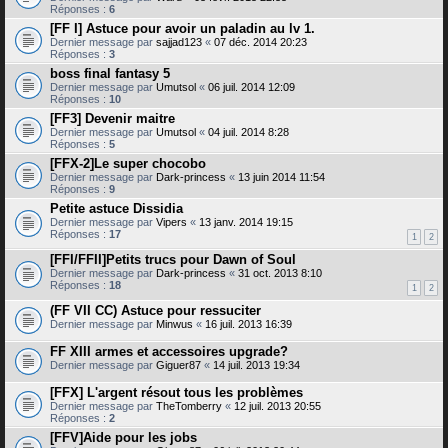
Réponses :
6
[FF I] Astuce pour avoir un paladin au lv 1.
Dernier message par
sajjad123
«
07 déc. 2014 20:23
Réponses :
3
boss final fantasy 5
Dernier message par
Umutsol
«
06 juil. 2014 12:09
Réponses :
10
[FF3] Devenir maitre
Dernier message par
Umutsol
«
04 juil. 2014 8:28
Réponses :
5
[FFX-2]Le super chocobo
Dernier message par
Dark-princess
«
13 juin 2014 11:54
Réponses :
9
Petite astuce Dissidia
Dernier message par
Vipers
«
13 janv. 2014 19:15
Réponses :
17
1
2
[FFI/FFII]Petits trucs pour Dawn of Soul
Dernier message par
Dark-princess
«
31 oct. 2013 8:10
Réponses :
18
1
2
(FF VII CC) Astuce pour ressuciter
Dernier message par
Minwus
«
16 juil. 2013 16:39
FF XIII armes et accessoires upgrade?
Dernier message par
Giguer87
«
14 juil. 2013 19:34
[FFX] L'argent résout tous les problèmes
Dernier message par
TheTomberry
«
12 juil. 2013 20:55
Réponses :
2
[FFV]Aide pour les jobs