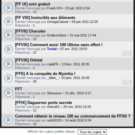
[FF IX] soin gratuit
Dernier message par
Frank 974
«
03 juil. 2011 6:54
Réponses :
13
[FF VIII] Invincible aux éléments
Dernier message par
OmegaClaoud
«
09 juin 2011 22:25
Réponses :
1
[FFVII] Chocobo
Dernier message par
OmikronSoul
«
31 mai 2011 17:44
Réponses :
10
[FFVIII] Comment avoir 100 Ultima sans effort !
Dernier message par
Toulal
«
07 avr. 2011 19:53
Réponses :
23
1
2
[FFVIII] Orbital
Dernier message par
cladil78
«
13 févr. 2011 20:35
Réponses :
2
[FFII] A la conquète de Mysidia !
Dernier message par
_Allan_
«
10 janv. 2011 20:38
Réponses :
28
1
2
FF7
Dernier message par
Simousse
«
21 déc. 2010 3:27
Réponses :
1
[FFIX] Daguerreo porte secrete
Dernier message par
shinra01
«
20 nov. 2010 15:26
Réponses :
12
Comment obtenir le niveau 100 au commencement de FFXII ?
Dernier message par
seb16120
«
14 août 2010 9:34
Réponses :
10
Afficher les sujets publiés depuis :