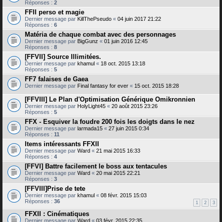
Réponses :
2
FFII perso et magie
Dernier message par
KillThePseudo
«
04 juin 2017 21:22
Réponses :
6
Matéria de chaque combat avec des personnages
Dernier message par
BigGunz
«
01 juin 2016 12:45
Réponses :
8
[FFVII] Source Illimitées.
Dernier message par
khamul
«
18 oct. 2015 13:18
Réponses :
5
FF7 falaises de Gaea
Dernier message par
Final fantasy for ever
«
15 oct. 2015 18:28
[FFVIII] Le Plan d'Optimisation Générique Omikronnien
Dernier message par
HolyLight45
«
20 août 2015 23:26
Réponses :
5
FFX - Esquiver la foudre 200 fois les doigts dans le nez
Dernier message par
larmada15
«
27 juin 2015 0:34
Réponses :
11
Items intéressants FFXII
Dernier message par
Ward
«
21 mai 2015 16:33
Réponses :
4
[FFVI] Battre facilement le boss aux tentacules
Dernier message par
Ward
«
20 mai 2015 22:21
Réponses :
3
[FFVIII]Prise de tete
Dernier message par
khamul
«
08 févr. 2015 15:03
Réponses :
36
1
2
3
FFXII : Cinématiques
Dernier message par
Ward
«
03 févr. 2015 22:35