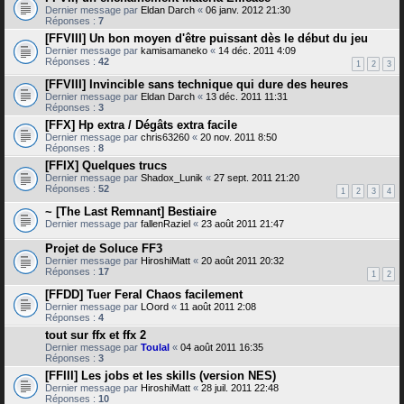
Dernier message par
Eldan Darch
«
06 janv. 2012 21:30
Réponses :
7
[FFVIII] Un bon moyen d'être puissant dès le début du jeu
Dernier message par
kamisamaneko
«
14 déc. 2011 4:09
Réponses :
42
1
2
3
[FFVIII] Invincible sans technique qui dure des heures
Dernier message par
Eldan Darch
«
13 déc. 2011 11:31
Réponses :
3
[FFX] Hp extra / Dégâts extra facile
Dernier message par
chris63260
«
20 nov. 2011 8:50
Réponses :
8
[FFIX] Quelques trucs
Dernier message par
Shadox_Lunik
«
27 sept. 2011 21:20
Réponses :
52
1
2
3
4
~ [The Last Remnant] Bestiaire
Dernier message par
fallenRaziel
«
23 août 2011 21:47
Projet de Soluce FF3
Dernier message par
HiroshiMatt
«
20 août 2011 20:32
Réponses :
17
1
2
[FFDD] Tuer Feral Chaos facilement
Dernier message par
LOord
«
11 août 2011 2:08
Réponses :
4
tout sur ffx et ffx 2
Dernier message par
Toulal
«
04 août 2011 16:35
Réponses :
3
[FFIII] Les jobs et les skills (version NES)
Dernier message par
HiroshiMatt
«
28 juil. 2011 22:48
Réponses :
10