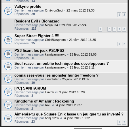
Réponses :
13
Valkyrie profile
Dernier message par
OmikronSoul
«
22 mars 2012 19:36
Réponses :
29
1
2
Resident Evil / Biohazard
Dernier message par
Meijin974
«
29 févr. 2012 5:24
Réponses :
115
1
…
5
6
7
8
Super Street Fighter 4 !!!!
Dernier message par
ChibiBlasphem
«
21 févr. 2012 16:35
Réponses :
25
1
2
PS3 lisant les jeux PS1/PS2
Dernier message par
kamisamaneko
«
13 févr. 2012 19:06
Réponses :
11
Soul reaver, un oublie technique des developpeurs ?
Dernier message par
kamisamaneko
«
13 févr. 2012 2:11
connaissez-vous les monster hunter freedom ?
Dernier message par
cloudkiller
«
25 janv. 2012 19:37
Réponses :
10
[PC] SANITARIUM
Dernier message par
Havok
«
09 janv. 2012 18:28
Réponses :
3
Kingdoms of Amalur : Reckoning
Dernier message par
Riku
«
04 janv. 2012 20:27
Réponses :
2
Aimerais-tu que Square Enix fasse un jeu que tu as inventé ?
Dernier message par
benju9297
«
04 janv. 2012 19:32
Réponses :
23
1
2