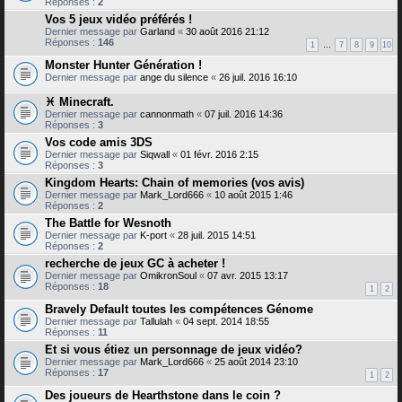
Réponses :
2
Vos 5 jeux vidéo préférés !
Dernier message par
Garland
«
30 août 2016 21:12
Réponses :
146
1
…
7
8
9
10
Monster Hunter Génération !
Dernier message par
ange du silence
«
26 juil. 2016 16:10
♓ Minecraft.
Dernier message par
cannonmath
«
07 juil. 2016 14:36
Réponses :
3
Vos code amis 3DS
Dernier message par
Siqwall
«
01 févr. 2016 2:15
Réponses :
3
Kingdom Hearts: Chain of memories (vos avis)
Dernier message par
Mark_Lord666
«
10 août 2015 1:46
Réponses :
2
The Battle for Wesnoth
Dernier message par
K-port
«
28 juil. 2015 14:51
Réponses :
2
recherche de jeux GC à acheter !
Dernier message par
OmikronSoul
«
07 avr. 2015 13:17
Réponses :
18
1
2
Bravely Default toutes les compétences Génome
Dernier message par
Tallulah
«
04 sept. 2014 18:55
Réponses :
11
Et si vous étiez un personnage de jeux vidéo?
Dernier message par
Mark_Lord666
«
25 août 2014 23:10
Réponses :
17
1
2
Des joueurs de Hearthstone dans le coin ?