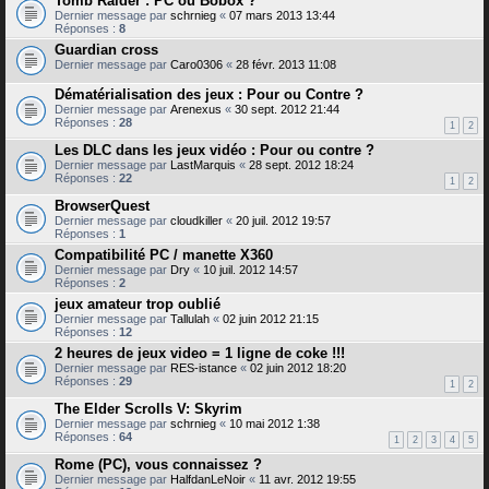
Tomb Raider : PC ou Bobox ?
Dernier message par
schrnieg
«
07 mars 2013 13:44
Réponses :
8
Guardian cross
Dernier message par
Caro0306
«
28 févr. 2013 11:08
Dématérialisation des jeux : Pour ou Contre ?
Dernier message par
Arenexus
«
30 sept. 2012 21:44
Réponses :
28
1
2
Les DLC dans les jeux vidéo : Pour ou contre ?
Dernier message par
LastMarquis
«
28 sept. 2012 18:24
Réponses :
22
1
2
BrowserQuest
Dernier message par
cloudkiller
«
20 juil. 2012 19:57
Réponses :
1
Compatibilité PC / manette X360
Dernier message par
Dry
«
10 juil. 2012 14:57
Réponses :
2
jeux amateur trop oublié
Dernier message par
Tallulah
«
02 juin 2012 21:15
Réponses :
12
2 heures de jeux video = 1 ligne de coke !!!
Dernier message par
RES-istance
«
02 juin 2012 18:20
Réponses :
29
1
2
The Elder Scrolls V: Skyrim
Dernier message par
schrnieg
«
10 mai 2012 1:38
Réponses :
64
1
2
3
4
5
Rome (PC), vous connaissez ?
Dernier message par
HalfdanLeNoir
«
11 avr. 2012 19:55