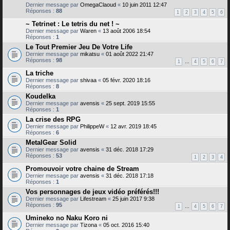
Dernier message par
OmegaClaoud
«
10 juin 2011 12:47
Réponses :
88
1
2
3
4
5
6
~ Tetrinet : Le tetris du net ! ~
Dernier message par
Waren
«
13 août 2006 18:54
Réponses :
1
Le Tout Premier Jeu De Votre Life
Dernier message par
mikatsu
«
01 août 2022 21:47
Réponses :
98
1
…
4
5
6
7
La triche
Dernier message par
shivaa
«
05 févr. 2020 18:16
Réponses :
8
Koudelka
Dernier message par
avensis
«
25 sept. 2019 15:55
Réponses :
1
La crise des RPG
Dernier message par
PhilippeW
«
12 avr. 2019 18:45
Réponses :
6
MetalGear Solid
Dernier message par
avensis
«
31 déc. 2018 17:29
Réponses :
53
1
2
3
4
Promouvoir votre chaine de Stream
Dernier message par
avensis
«
31 déc. 2018 17:18
Réponses :
1
Vos personnages de jeux vidéo préférés!!!
Dernier message par
Lifestream
«
25 juin 2017 9:38
Réponses :
95
1
…
4
5
6
7
Umineko no Naku Koro ni
Dernier message par
Tizona
«
05 oct. 2016 15:40