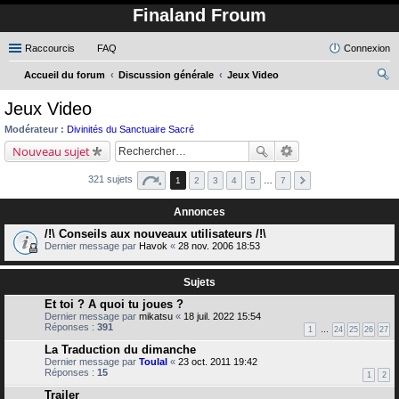
Finaland Froum
Raccourcis
FAQ
Connexion
Accueil du forum
Discussion générale
Jeux Video
ec
Jeux Video
her
Modérateur :
Divinités du Sanctuaire Sacré
ch
Nouveau sujet
er
321 sujets
1
2
3
4
5
…
7
Annonces
/!\ Conseils aux nouveaux utilisateurs /!\
Dernier message par
Havok
«
28 nov. 2006 18:53
Sujets
Et toi ? A quoi tu joues ?
Dernier message par
mikatsu
«
18 juil. 2022 15:54
Réponses :
391
1
…
24
25
26
27
La Traduction du dimanche
Dernier message par
Toulal
«
23 oct. 2011 19:42
Réponses :
15
1
2
Trailer