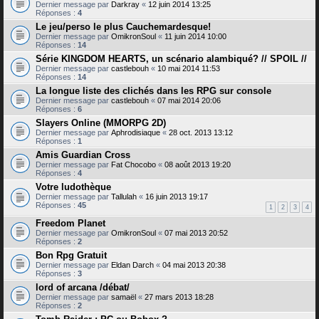
Dernier message par
Darkray
«
12 juin 2014 13:25
Réponses :
4
Le jeu/perso le plus Cauchemardesque!
Dernier message par
OmikronSoul
«
11 juin 2014 10:00
Réponses :
14
Série KINGDOM HEARTS, un scénario alambiqué? // SPOIL //
Dernier message par
castlebouh
«
10 mai 2014 11:53
Réponses :
14
La longue liste des clichés dans les RPG sur console
Dernier message par
castlebouh
«
07 mai 2014 20:06
Réponses :
6
Slayers Online (MMORPG 2D)
Dernier message par
Aphrodisiaque
«
28 oct. 2013 13:12
Réponses :
1
Amis Guardian Cross
Dernier message par
Fat Chocobo
«
08 août 2013 19:20
Réponses :
4
Votre ludothèque
Dernier message par
Tallulah
«
16 juin 2013 19:17
Réponses :
45
1
2
3
4
Freedom Planet
Dernier message par
OmikronSoul
«
07 mai 2013 20:52
Réponses :
2
Bon Rpg Gratuit
Dernier message par
Eldan Darch
«
04 mai 2013 20:38
Réponses :
3
lord of arcana /débat/
Dernier message par
samaël
«
27 mars 2013 18:28
Réponses :
2