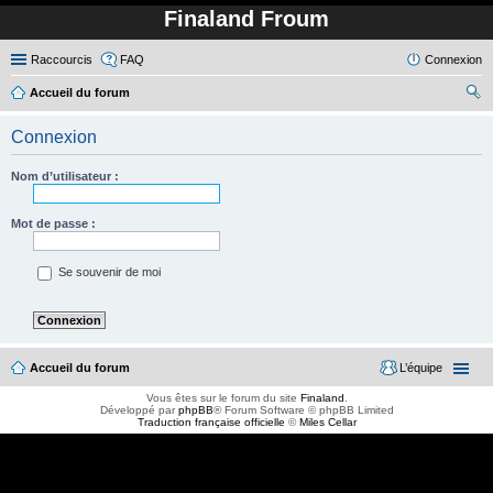
Finaland Froum
Raccourcis
FAQ
Connexion
Accueil du forum
ec
Connexion
her
ch
Nom d’utilisateur :
er
Mot de passe :
Se souvenir de moi
Accueil du forum
L’équipe
Vous êtes sur le forum du site
Finaland
.
Développé par
phpBB
® Forum Software © phpBB Limited
Traduction française officielle
©
Miles Cellar