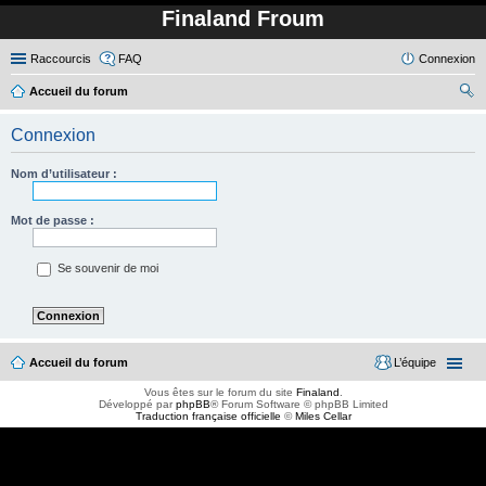
Finaland Froum
Raccourcis
FAQ
Connexion
Accueil du forum
ec
Connexion
her
ch
Nom d’utilisateur :
er
Mot de passe :
Se souvenir de moi
Accueil du forum
L’équipe
Vous êtes sur le forum du site
Finaland
.
Développé par
phpBB
® Forum Software © phpBB Limited
Traduction française officielle
©
Miles Cellar