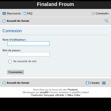
Finaland Froum
Raccourcis
FAQ
Connexion
Accueil du forum
ec
Connexion
her
ch
Nom d’utilisateur :
er
Mot de passe :
Se souvenir de moi
Accueil du forum
L’équipe
Vous êtes sur le forum du site
Finaland
.
Développé par
phpBB
® Forum Software © phpBB Limited
Traduction française officielle
©
Miles Cellar