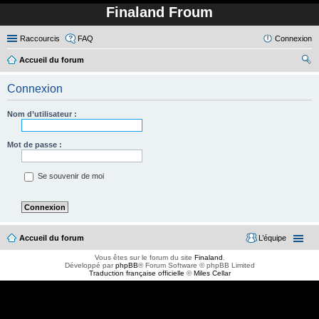
Finaland Froum
Raccourcis
FAQ
Connexion
Accueil du forum
ec
Connexion
her
ch
Nom d’utilisateur :
er
Mot de passe :
Se souvenir de moi
Accueil du forum
L’équipe
Vous êtes sur le forum du site
Finaland
.
Développé par
phpBB
® Forum Software © phpBB Limited
Traduction française officielle
©
Miles Cellar