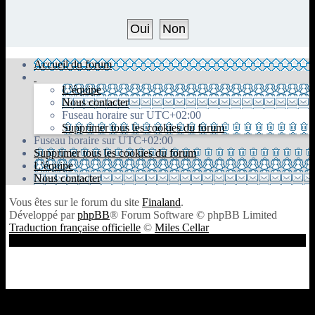
Accueil du forum
L’équipe
Nous contacter
Fuseau horaire sur
UTC+02:00
Supprimer tous les cookies du forum
Fuseau horaire sur
UTC+02:00
Supprimer tous les cookies du forum
L’équipe
Nous contacter
Vous êtes sur le forum du site
Finaland
.
Développé par
phpBB
® Forum Software © phpBB Limited
Traduction française officielle
©
Miles Cellar