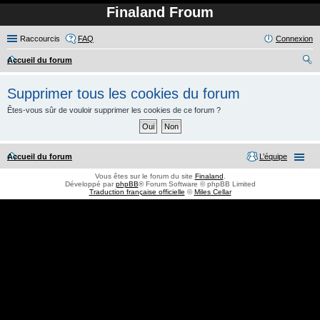
Finaland Froum
Raccourcis
FAQ
Connexion
Accueil du forum
ec
Supprimer tous les cookies du forum
her
Êtes-vous sûr de vouloir supprimer les cookies de ce forum ?
ch
er
Accueil du forum
L’équipe
Vous êtes sur le forum du site
Finaland
.
Développé par
phpBB
® Forum Software © phpBB Limited
Traduction française officielle
©
Miles Cellar