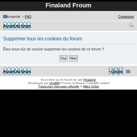
Finaland Froum
Raccourcis
FAQ
Connexion
Accueil du forum
ec
Supprimer tous les cookies du forum
her
ch
Êtes-vous sûr de vouloir supprimer les cookies de ce forum ?
er
Accueil du forum
L’équipe
Vous êtes sur le forum du site
Finaland
.
Développé par
phpBB
® Forum Software © phpBB Limited
Traduction française officielle
©
Miles Cellar