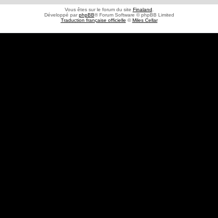
Vous êtes sur le forum du site
Finaland
.
Développé par
phpBB
® Forum Software © phpBB Limited
Traduction française officielle
©
Miles Cellar