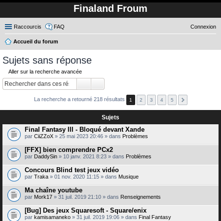
Finaland Froum
Raccourcis
FAQ
Connexion
Accueil du forum
ec
Sujets sans réponse
her
Aller sur la recherche avancée
ch
er
La recherche a retourné 218 résultats
1
2
3
4
5
Sujets
Final Fantasy III - Bloqué devant Xande
par
CiiZZoX
» 25 mai 2023 20:46 » dans
Problèmes
[FFX] bien comprendre PCx2
par
DaddySin
» 10 janv. 2021 8:23 » dans
Problèmes
Concours Blind test jeux vidéo
par
Traka
» 01 nov. 2020 11:15 » dans
Musique
Ma chaîne youtube
par
Mork17
» 31 juil. 2019 21:10 » dans
Renseignements
[Bug] Des jeux Squaresoft - Square/enix
par
kamisamaneko
» 31 juil. 2019 19:06 » dans
Final Fantasy