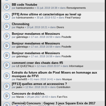
BB code Youtube
par
kamisamaneko
» 31 juil. 2019 18:38 » dans
Renseignements
[FF9] Arme ultime et caracteristique au level up
par
kamisamaneko
» 30 juil. 2019 6:52 » dans
Final Fantasy
Chronobing
par
Hayka
» 19 juil. 2019 18:21 » dans
Divers
Bonjour mesdames et Messieurs
par
gabrielago
» 17 oct. 2018 16:59 » dans
Poubelle
Bonjour mesdames et Messieurs
par
gabrielago
» 17 oct. 2018 16:58 » dans
Poubelle
Bonjour mesdames et Messieurs
par
gabrielago
» 17 oct. 2018 16:58 » dans
Poubelle
comment creer des cheats dans ff5
par
LE QUEZTALLI
» 12 mars 2018 20:07 » dans
Informatique
Extraits du future album de Pixel Mixers en hommage aux
musiques de FFVI
par
Hashel05
» 01 mars 2018 14:41 » dans
Musique
[FF13] quelles armes et accessoires ?
par
jaakx
» 12 févr. 2018 16:20 » dans
Contribution
Concours de drabbles.
par
Maroix
» 28 juin 2017 18:43 » dans
Fan-Fics
(Terminé) Concours : Gagnez 3 jeux Square Enix de 2017