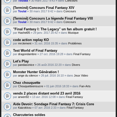
par
Toulala
» 30 mars 2017 9:43 » dans
Concours
(Terminé) Concours Final Fantasy XIV
par
Toulal
» 30 mars 2017 9:42 » dans
Concours
(Terminé) Concours La légende Final Fantasy VIII
par
Toulal
» 30 mars 2017 9:42 » dans
Concours
"Final Fantasy I: The Legacy" un fan album gratuit !
par
Hashel05
» 29 janv. 2017 20:42 » dans
Musique
code action replay KO
par
mrclement
» 31 oct. 2016 15:35 » dans
Problèmes
Test World of Final Fantasy
par
dragondambre
» 27 oct. 2016 19:28 » dans
Final Fantasy
Let's Play
par
pandasonice
» 26 août 2016 22:20 » dans
Divers
Monster Hunter Génération !
par
ange du silence
» 26 juil. 2016 16:10 » dans
Jeux Video
Chez chouquette
par
Chouquetteensucre
» 01 juin 2016 18:33 » dans
Fan-Arts
vends 2 places distant world 23 avril 2016
par
arwen92
» 13 avr. 2016 12:08 » dans
Final Fantasy
Aide Devoir: Sondage Final Fantasy 7: Crisis Core
par
Kaizokkou
» 07 avr. 2016 2:33 » dans
Final Fantasy
Charcuteries soldes