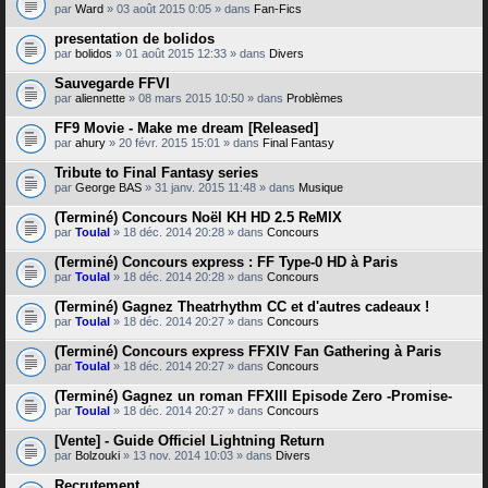
par
Ward
» 03 août 2015 0:05 » dans
Fan-Fics
presentation de bolidos
par
bolidos
» 01 août 2015 12:33 » dans
Divers
Sauvegarde FFVI
par
aliennette
» 08 mars 2015 10:50 » dans
Problèmes
FF9 Movie - Make me dream [Released]
par
ahury
» 20 févr. 2015 15:01 » dans
Final Fantasy
Tribute to Final Fantasy series
par
George BAS
» 31 janv. 2015 11:48 » dans
Musique
(Terminé) Concours Noël KH HD 2.5 ReMIX
par
Toulal
» 18 déc. 2014 20:28 » dans
Concours
(Terminé) Concours express : FF Type-0 HD à Paris
par
Toulal
» 18 déc. 2014 20:28 » dans
Concours
(Terminé) Gagnez Theatrhythm CC et d'autres cadeaux !
par
Toulal
» 18 déc. 2014 20:27 » dans
Concours
(Terminé) Concours express FFXIV Fan Gathering à Paris
par
Toulal
» 18 déc. 2014 20:27 » dans
Concours
(Terminé) Gagnez un roman FFXIII Episode Zero -Promise-
par
Toulal
» 18 déc. 2014 20:27 » dans
Concours
[Vente] - Guide Officiel Lightning Return
par
Bolzouki
» 13 nov. 2014 10:03 » dans
Divers
Recrutement