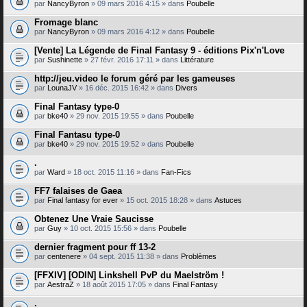
par
NancyByron
» 09 mars 2016 4:15 » dans
Poubelle
Fromage blanc
par
NancyByron
» 09 mars 2016 4:12 » dans
Poubelle
[Vente] La Légende de Final Fantasy 9 - éditions Pix'n'Love
par
Sushinette
» 27 févr. 2016 17:11 » dans
Littérature
http://jeu.video le forum géré par les gameuses
par
LounaJV
» 16 déc. 2015 16:42 » dans
Divers
Final Fantasy type-0
par
bke40
» 29 nov. 2015 19:55 » dans
Poubelle
Final Fantasu type-0
par
bke40
» 29 nov. 2015 19:52 » dans
Poubelle
.
par
Ward
» 18 oct. 2015 11:16 » dans
Fan-Fics
FF7 falaises de Gaea
par
Final fantasy for ever
» 15 oct. 2015 18:28 » dans
Astuces
Obtenez Une Vraie Saucisse
par
Guy
» 10 oct. 2015 15:56 » dans
Poubelle
dernier fragment pour ff 13-2
par
centenere
» 04 sept. 2015 11:38 » dans
Problèmes
[FFXIV] [ODIN] Linkshell PvP du Maelström !
par
AestraZ
» 18 août 2015 17:05 » dans
Final Fantasy
.