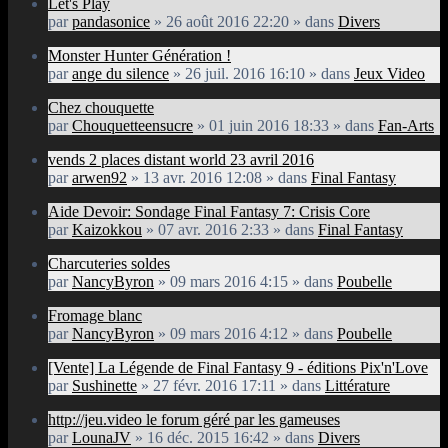
Let's Play
par
pandasonice
» 26 août 2016 22:20 » dans
Divers
Monster Hunter Génération !
par
ange du silence
» 26 juil. 2016 16:10 » dans
Jeux Video
Chez chouquette
par
Chouquetteensucre
» 01 juin 2016 18:33 » dans
Fan-Arts
vends 2 places distant world 23 avril 2016
par
arwen92
» 13 avr. 2016 12:08 » dans
Final Fantasy
Aide Devoir: Sondage Final Fantasy 7: Crisis Core
par
Kaizokkou
» 07 avr. 2016 2:33 » dans
Final Fantasy
Charcuteries soldes
par
NancyByron
» 09 mars 2016 4:15 » dans
Poubelle
Fromage blanc
par
NancyByron
» 09 mars 2016 4:12 » dans
Poubelle
[Vente] La Légende de Final Fantasy 9 - éditions Pix'n'Love
par
Sushinette
» 27 févr. 2016 17:11 » dans
Littérature
http://jeu.video le forum géré par les gameuses
par
LounaJV
» 16 déc. 2015 16:42 » dans
Divers