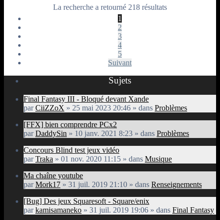
La recherche a retourné 218 résultats
1
2
3
4
5
Suivant
Sujets
Final Fantasy III - Bloqué devant Xande
par
CiiZZoX
» 25 mai 2023 20:46 » dans
Problèmes
[FFX] bien comprendre PCx2
par
DaddySin
» 10 janv. 2021 8:23 » dans
Problèmes
Concours Blind test jeux vidéo
par
Traka
» 01 nov. 2020 11:15 » dans
Musique
Ma chaîne youtube
par
Mork17
» 31 juil. 2019 21:10 » dans
Renseignements
[Bug] Des jeux Squaresoft - Square/enix
par
kamisamaneko
» 31 juil. 2019 19:06 » dans
Final Fantasy