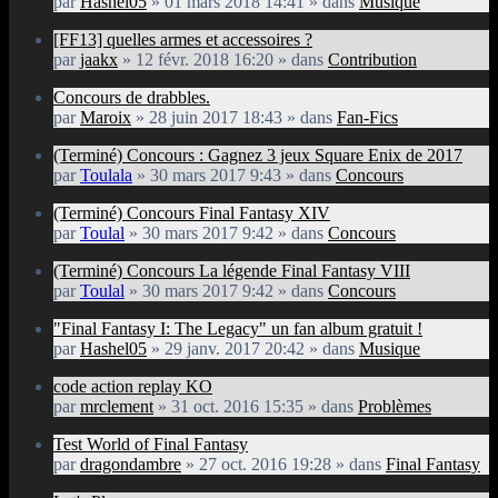
par
Hashel05
» 01 mars 2018 14:41 » dans
Musique
[FF13] quelles armes et accessoires ?
par
jaakx
» 12 févr. 2018 16:20 » dans
Contribution
Concours de drabbles.
par
Maroix
» 28 juin 2017 18:43 » dans
Fan-Fics
(Terminé) Concours : Gagnez 3 jeux Square Enix de 2017
par
Toulala
» 30 mars 2017 9:43 » dans
Concours
(Terminé) Concours Final Fantasy XIV
par
Toulal
» 30 mars 2017 9:42 » dans
Concours
(Terminé) Concours La légende Final Fantasy VIII
par
Toulal
» 30 mars 2017 9:42 » dans
Concours
"Final Fantasy I: The Legacy" un fan album gratuit !
par
Hashel05
» 29 janv. 2017 20:42 » dans
Musique
code action replay KO
par
mrclement
» 31 oct. 2016 15:35 » dans
Problèmes
Test World of Final Fantasy
par
dragondambre
» 27 oct. 2016 19:28 » dans
Final Fantasy