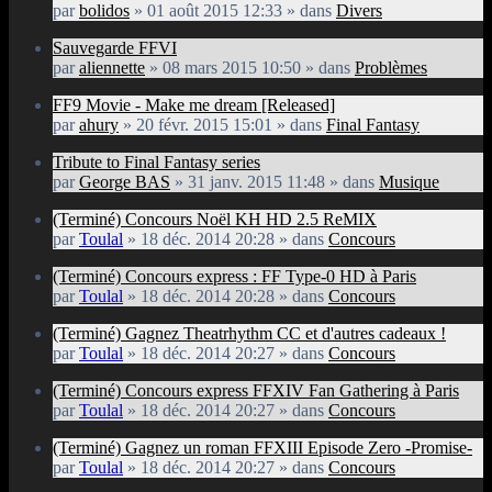
par
bolidos
» 01 août 2015 12:33 » dans
Divers
Sauvegarde FFVI
par
aliennette
» 08 mars 2015 10:50 » dans
Problèmes
FF9 Movie - Make me dream [Released]
par
ahury
» 20 févr. 2015 15:01 » dans
Final Fantasy
Tribute to Final Fantasy series
par
George BAS
» 31 janv. 2015 11:48 » dans
Musique
(Terminé) Concours Noël KH HD 2.5 ReMIX
par
Toulal
» 18 déc. 2014 20:28 » dans
Concours
(Terminé) Concours express : FF Type-0 HD à Paris
par
Toulal
» 18 déc. 2014 20:28 » dans
Concours
(Terminé) Gagnez Theatrhythm CC et d'autres cadeaux !
par
Toulal
» 18 déc. 2014 20:27 » dans
Concours
(Terminé) Concours express FFXIV Fan Gathering à Paris
par
Toulal
» 18 déc. 2014 20:27 » dans
Concours
(Terminé) Gagnez un roman FFXIII Episode Zero -Promise-
par
Toulal
» 18 déc. 2014 20:27 » dans
Concours