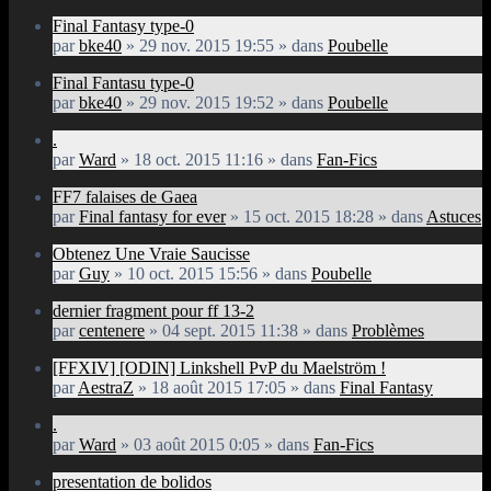
Final Fantasy type-0
par
bke40
» 29 nov. 2015 19:55 » dans
Poubelle
Final Fantasu type-0
par
bke40
» 29 nov. 2015 19:52 » dans
Poubelle
.
par
Ward
» 18 oct. 2015 11:16 » dans
Fan-Fics
FF7 falaises de Gaea
par
Final fantasy for ever
» 15 oct. 2015 18:28 » dans
Astuces
Obtenez Une Vraie Saucisse
par
Guy
» 10 oct. 2015 15:56 » dans
Poubelle
dernier fragment pour ff 13-2
par
centenere
» 04 sept. 2015 11:38 » dans
Problèmes
[FFXIV] [ODIN] Linkshell PvP du Maelström !
par
AestraZ
» 18 août 2015 17:05 » dans
Final Fantasy
.
par
Ward
» 03 août 2015 0:05 » dans
Fan-Fics
presentation de bolidos