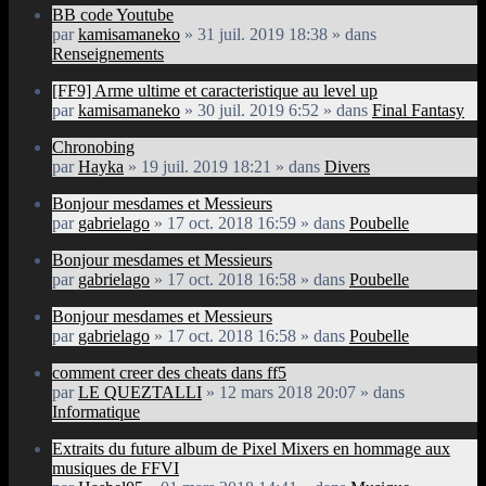
BB code Youtube
par
kamisamaneko
» 31 juil. 2019 18:38 » dans
Renseignements
[FF9] Arme ultime et caracteristique au level up
par
kamisamaneko
» 30 juil. 2019 6:52 » dans
Final Fantasy
Chronobing
par
Hayka
» 19 juil. 2019 18:21 » dans
Divers
Bonjour mesdames et Messieurs
par
gabrielago
» 17 oct. 2018 16:59 » dans
Poubelle
Bonjour mesdames et Messieurs
par
gabrielago
» 17 oct. 2018 16:58 » dans
Poubelle
Bonjour mesdames et Messieurs
par
gabrielago
» 17 oct. 2018 16:58 » dans
Poubelle
comment creer des cheats dans ff5
par
LE QUEZTALLI
» 12 mars 2018 20:07 » dans
Informatique
Extraits du future album de Pixel Mixers en hommage aux
musiques de FFVI