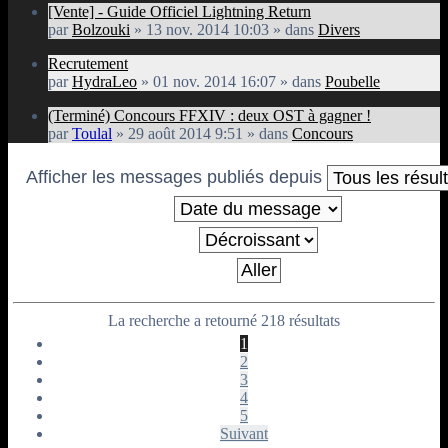
[Vente] - Guide Officiel Lightning Return
par
Bolzouki
» 13 nov. 2014 10:03 » dans
Divers
Recrutement
par
HydraLeo
» 01 nov. 2014 16:07 » dans
Poubelle
(Terminé) Concours FFXIV : deux OST à gagner !
par
Toulal
» 29 août 2014 9:51 » dans
Concours
Afficher les messages publiés depuis
La recherche a retourné 218 résultats
1
2
3
4
5
Suivant