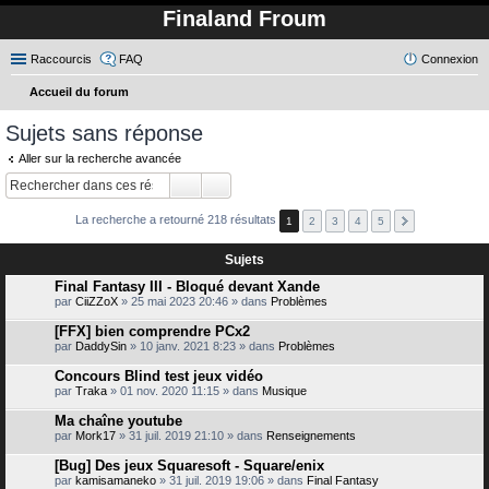
Finaland Froum
Raccourcis
FAQ
Connexion
Accueil du forum
ec
Sujets sans réponse
her
Aller sur la recherche avancée
ch
er
La recherche a retourné 218 résultats
1
2
3
4
5
Sujets
Final Fantasy III - Bloqué devant Xande
par
CiiZZoX
» 25 mai 2023 20:46 » dans
Problèmes
[FFX] bien comprendre PCx2
par
DaddySin
» 10 janv. 2021 8:23 » dans
Problèmes
Concours Blind test jeux vidéo
par
Traka
» 01 nov. 2020 11:15 » dans
Musique
Ma chaîne youtube
par
Mork17
» 31 juil. 2019 21:10 » dans
Renseignements
[Bug] Des jeux Squaresoft - Square/enix
par
kamisamaneko
» 31 juil. 2019 19:06 » dans
Final Fantasy