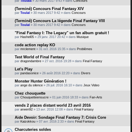
par
Toulala
» 30 mars 2017 9:43 » dans
Concours
(Terminé) Concours Final Fantasy XIV
par
Toulal
» 30 mars 2017 9:42 » dans
Concours
(Terminé) Concours La légende Final Fantasy VIII
par
Toulal
» 30 mars 2017 9:42 » dans
Concours
"Final Fantasy I: The Legacy" un fan album gratuit !
par
Hashel05
» 29 janv. 2017 20:42 » dans
Musique
code action replay KO
par
mrclement
» 31 oct. 2016 15:35 » dans
Problèmes
Test World of Final Fantasy
par
dragondambre
» 27 oct. 2016 19:28 » dans
Final Fantasy
Let's Play
par
pandasonice
» 26 août 2016 22:20 » dans
Divers
Monster Hunter Génération !
par
ange du silence
» 26 juil. 2016 16:10 » dans
Jeux Video
Chez chouquette
par
Chouquetteensucre
» 01 juin 2016 18:33 » dans
Fan-Arts
vends 2 places distant world 23 avril 2016
par
arwen92
» 13 avr. 2016 12:08 » dans
Final Fantasy
Aide Devoir: Sondage Final Fantasy 7: Crisis Core
par
Kaizokkou
» 07 avr. 2016 2:33 » dans
Final Fantasy
Charcuteries soldes