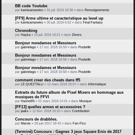
BB code Youtube
par
kamisamaneko
» 31 juil. 2019 18:38 » dans
Renseignements
[FF9] Arme ultime et caracteristique au level up
par
kamisamaneko
» 30 juil. 2019 6:52 » dans
Final Fantasy
Chronobing
par
Hayka
» 19 juil. 2019 18:21 » dans
Divers
Bonjour mesdames et Messieurs
par
gabrielago
» 17 oct. 2018 16:59 » dans
Poubelle
Bonjour mesdames et Messieurs
par
gabrielago
» 17 oct. 2018 16:58 » dans
Poubelle
Bonjour mesdames et Messieurs
par
gabrielago
» 17 oct. 2018 16:58 » dans
Poubelle
comment creer des cheats dans ff5
par
LE QUEZTALLI
» 12 mars 2018 20:07 » dans
Informatique
Extraits du future album de Pixel Mixers en hommage aux
musiques de FFVI
par
Hashel05
» 01 mars 2018 14:41 » dans
Musique
[FF13] quelles armes et accessoires ?
par
jaakx
» 12 févr. 2018 16:20 » dans
Contribution
Concours de drabbles.
par
Maroix
» 28 juin 2017 18:43 » dans
Fan-Fics
(Terminé) Concours : Gagnez 3 jeux Square Enix de 2017