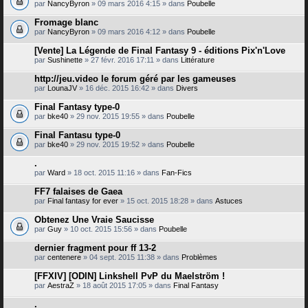
par
NancyByron
» 09 mars 2016 4:15 » dans
Poubelle
Fromage blanc
par
NancyByron
» 09 mars 2016 4:12 » dans
Poubelle
[Vente] La Légende de Final Fantasy 9 - éditions Pix'n'Love
par
Sushinette
» 27 févr. 2016 17:11 » dans
Littérature
http://jeu.video le forum géré par les gameuses
par
LounaJV
» 16 déc. 2015 16:42 » dans
Divers
Final Fantasy type-0
par
bke40
» 29 nov. 2015 19:55 » dans
Poubelle
Final Fantasu type-0
par
bke40
» 29 nov. 2015 19:52 » dans
Poubelle
.
par
Ward
» 18 oct. 2015 11:16 » dans
Fan-Fics
FF7 falaises de Gaea
par
Final fantasy for ever
» 15 oct. 2015 18:28 » dans
Astuces
Obtenez Une Vraie Saucisse
par
Guy
» 10 oct. 2015 15:56 » dans
Poubelle
dernier fragment pour ff 13-2
par
centenere
» 04 sept. 2015 11:38 » dans
Problèmes
[FFXIV] [ODIN] Linkshell PvP du Maelström !
par
AestraZ
» 18 août 2015 17:05 » dans
Final Fantasy
.