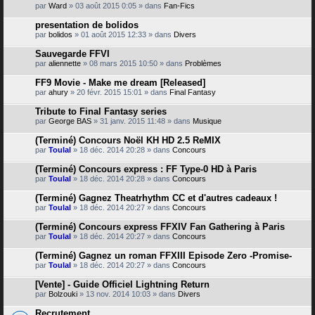
par
Ward
» 03 août 2015 0:05 » dans
Fan-Fics
presentation de bolidos
par
bolidos
» 01 août 2015 12:33 » dans
Divers
Sauvegarde FFVI
par
aliennette
» 08 mars 2015 10:50 » dans
Problèmes
FF9 Movie - Make me dream [Released]
par
ahury
» 20 févr. 2015 15:01 » dans
Final Fantasy
Tribute to Final Fantasy series
par
George BAS
» 31 janv. 2015 11:48 » dans
Musique
(Terminé) Concours Noël KH HD 2.5 ReMIX
par
Toulal
» 18 déc. 2014 20:28 » dans
Concours
(Terminé) Concours express : FF Type-0 HD à Paris
par
Toulal
» 18 déc. 2014 20:28 » dans
Concours
(Terminé) Gagnez Theatrhythm CC et d'autres cadeaux !
par
Toulal
» 18 déc. 2014 20:27 » dans
Concours
(Terminé) Concours express FFXIV Fan Gathering à Paris
par
Toulal
» 18 déc. 2014 20:27 » dans
Concours
(Terminé) Gagnez un roman FFXIII Episode Zero -Promise-
par
Toulal
» 18 déc. 2014 20:27 » dans
Concours
[Vente] - Guide Officiel Lightning Return
par
Bolzouki
» 13 nov. 2014 10:03 » dans
Divers
Recrutement