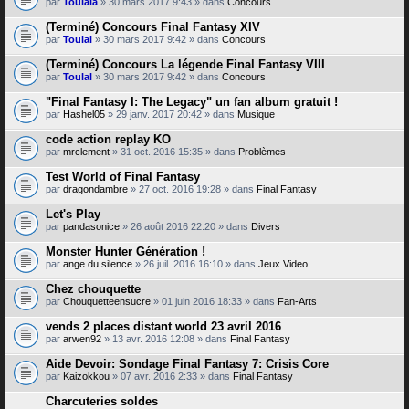
par
Toulala
» 30 mars 2017 9:43 » dans
Concours
(Terminé) Concours Final Fantasy XIV
par
Toulal
» 30 mars 2017 9:42 » dans
Concours
(Terminé) Concours La légende Final Fantasy VIII
par
Toulal
» 30 mars 2017 9:42 » dans
Concours
"Final Fantasy I: The Legacy" un fan album gratuit !
par
Hashel05
» 29 janv. 2017 20:42 » dans
Musique
code action replay KO
par
mrclement
» 31 oct. 2016 15:35 » dans
Problèmes
Test World of Final Fantasy
par
dragondambre
» 27 oct. 2016 19:28 » dans
Final Fantasy
Let's Play
par
pandasonice
» 26 août 2016 22:20 » dans
Divers
Monster Hunter Génération !
par
ange du silence
» 26 juil. 2016 16:10 » dans
Jeux Video
Chez chouquette
par
Chouquetteensucre
» 01 juin 2016 18:33 » dans
Fan-Arts
vends 2 places distant world 23 avril 2016
par
arwen92
» 13 avr. 2016 12:08 » dans
Final Fantasy
Aide Devoir: Sondage Final Fantasy 7: Crisis Core
par
Kaizokkou
» 07 avr. 2016 2:33 » dans
Final Fantasy
Charcuteries soldes