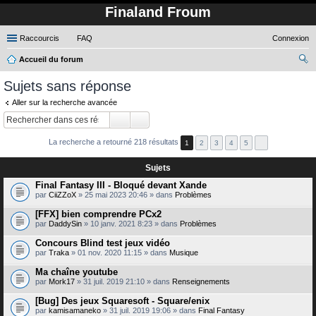
Finaland Froum
Raccourcis
FAQ
Connexion
Accueil du forum
ec
Sujets sans réponse
her
Aller sur la recherche avancée
ch
er
La recherche a retourné 218 résultats
1
2
3
4
5
Sujets
Final Fantasy III - Bloqué devant Xande
par
CiiZZoX
» 25 mai 2023 20:46 » dans
Problèmes
[FFX] bien comprendre PCx2
par
DaddySin
» 10 janv. 2021 8:23 » dans
Problèmes
Concours Blind test jeux vidéo
par
Traka
» 01 nov. 2020 11:15 » dans
Musique
Ma chaîne youtube
par
Mork17
» 31 juil. 2019 21:10 » dans
Renseignements
[Bug] Des jeux Squaresoft - Square/enix
par
kamisamaneko
» 31 juil. 2019 19:06 » dans
Final Fantasy