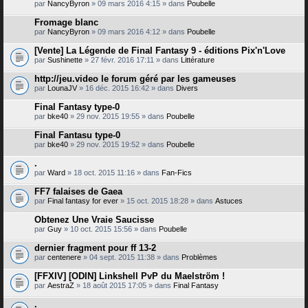
par
NancyByron
» 09 mars 2016 4:15 » dans
Poubelle
Fromage blanc
par
NancyByron
» 09 mars 2016 4:12 » dans
Poubelle
[Vente] La Légende de Final Fantasy 9 - éditions Pix'n'Love
par
Sushinette
» 27 févr. 2016 17:11 » dans
Littérature
http://jeu.video le forum géré par les gameuses
par
LounaJV
» 16 déc. 2015 16:42 » dans
Divers
Final Fantasy type-0
par
bke40
» 29 nov. 2015 19:55 » dans
Poubelle
Final Fantasu type-0
par
bke40
» 29 nov. 2015 19:52 » dans
Poubelle
.
par
Ward
» 18 oct. 2015 11:16 » dans
Fan-Fics
FF7 falaises de Gaea
par
Final fantasy for ever
» 15 oct. 2015 18:28 » dans
Astuces
Obtenez Une Vraie Saucisse
par
Guy
» 10 oct. 2015 15:56 » dans
Poubelle
dernier fragment pour ff 13-2
par
centenere
» 04 sept. 2015 11:38 » dans
Problèmes
[FFXIV] [ODIN] Linkshell PvP du Maelström !
par
AestraZ
» 18 août 2015 17:05 » dans
Final Fantasy
.