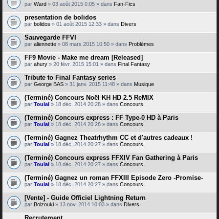
par
Ward
» 03 août 2015 0:05 » dans
Fan-Fics
presentation de bolidos
par
bolidos
» 01 août 2015 12:33 » dans
Divers
Sauvegarde FFVI
par
aliennette
» 08 mars 2015 10:50 » dans
Problèmes
FF9 Movie - Make me dream [Released]
par
ahury
» 20 févr. 2015 15:01 » dans
Final Fantasy
Tribute to Final Fantasy series
par
George BAS
» 31 janv. 2015 11:48 » dans
Musique
(Terminé) Concours Noël KH HD 2.5 ReMIX
par
Toulal
» 18 déc. 2014 20:28 » dans
Concours
(Terminé) Concours express : FF Type-0 HD à Paris
par
Toulal
» 18 déc. 2014 20:28 » dans
Concours
(Terminé) Gagnez Theatrhythm CC et d'autres cadeaux !
par
Toulal
» 18 déc. 2014 20:27 » dans
Concours
(Terminé) Concours express FFXIV Fan Gathering à Paris
par
Toulal
» 18 déc. 2014 20:27 » dans
Concours
(Terminé) Gagnez un roman FFXIII Episode Zero -Promise-
par
Toulal
» 18 déc. 2014 20:27 » dans
Concours
[Vente] - Guide Officiel Lightning Return
par
Bolzouki
» 13 nov. 2014 10:03 » dans
Divers
Recrutement