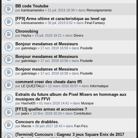
BB code Youtube
par
kamisamaneko
» 31 juil. 2019 18:38 » dans
Renseignements
[FF9] Arme ultime et caracteristique au level up
par
kamisamaneko
» 30 juil. 2019 6:52 » dans
Final Fantasy
Chronobing
par
Hayka
» 19 juil. 2019 18:21 » dans
Divers
Bonjour mesdames et Messieurs
par
gabrielago
» 17 oct. 2018 16:59 » dans
Poubelle
Bonjour mesdames et Messieurs
par
gabrielago
» 17 oct. 2018 16:58 » dans
Poubelle
Bonjour mesdames et Messieurs
par
gabrielago
» 17 oct. 2018 16:58 » dans
Poubelle
comment creer des cheats dans ff5
par
LE QUEZTALLI
» 12 mars 2018 20:07 » dans
Informatique
Extraits du future album de Pixel Mixers en hommage aux
musiques de FFVI
par
Hashel05
» 01 mars 2018 14:41 » dans
Musique
[FF13] quelles armes et accessoires ?
par
jaakx
» 12 févr. 2018 16:20 » dans
Contribution
Concours de drabbles.
par
Maroix
» 28 juin 2017 18:43 » dans
Fan-Fics
(Terminé) Concours : Gagnez 3 jeux Square Enix de 2017