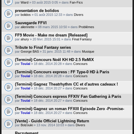
par
Ward
» 03 août 2015 0:05 » dans
Fan-Fics
presentation de bolidos
par
bolidos
» 01 août 2015 12:33 » dans
Divers
Sauvegarde FFVI
par
aliennette
» 08 mars 2015 10:50 » dans
Problèmes
FF9 Movie - Make me dream [Released]
par
ahury
» 20 févr. 2015 15:01 » dans
Final Fantasy
Tribute to Final Fantasy series
par
George BAS
» 31 janv. 2015 11:48 » dans
Musique
(Terminé) Concours Noël KH HD 2.5 ReMIX
par
Toulal
» 18 déc. 2014 20:28 » dans
Concours
(Terminé) Concours express : FF Type-0 HD à Paris
par
Toulal
» 18 déc. 2014 20:28 » dans
Concours
(Terminé) Gagnez Theatrhythm CC et d'autres cadeaux !
par
Toulal
» 18 déc. 2014 20:27 » dans
Concours
(Terminé) Concours express FFXIV Fan Gathering à Paris
par
Toulal
» 18 déc. 2014 20:27 » dans
Concours
(Terminé) Gagnez un roman FFXIII Episode Zero -Promise-
par
Toulal
» 18 déc. 2014 20:27 » dans
Concours
[Vente] - Guide Officiel Lightning Return
par
Bolzouki
» 13 nov. 2014 10:03 » dans
Divers
Recrutement