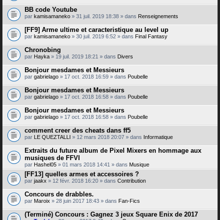
BB code Youtube
par
kamisamaneko
» 31 juil. 2019 18:38 » dans
Renseignements
[FF9] Arme ultime et caracteristique au level up
par
kamisamaneko
» 30 juil. 2019 6:52 » dans
Final Fantasy
Chronobing
par
Hayka
» 19 juil. 2019 18:21 » dans
Divers
Bonjour mesdames et Messieurs
par
gabrielago
» 17 oct. 2018 16:59 » dans
Poubelle
Bonjour mesdames et Messieurs
par
gabrielago
» 17 oct. 2018 16:58 » dans
Poubelle
Bonjour mesdames et Messieurs
par
gabrielago
» 17 oct. 2018 16:58 » dans
Poubelle
comment creer des cheats dans ff5
par
LE QUEZTALLI
» 12 mars 2018 20:07 » dans
Informatique
Extraits du future album de Pixel Mixers en hommage aux
musiques de FFVI
par
Hashel05
» 01 mars 2018 14:41 » dans
Musique
[FF13] quelles armes et accessoires ?
par
jaakx
» 12 févr. 2018 16:20 » dans
Contribution
Concours de drabbles.
par
Maroix
» 28 juin 2017 18:43 » dans
Fan-Fics
(Terminé) Concours : Gagnez 3 jeux Square Enix de 2017