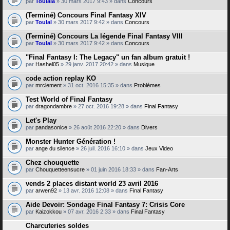
par
Toulala
» 30 mars 2017 9:43 » dans
Concours
(Terminé) Concours Final Fantasy XIV
par
Toulal
» 30 mars 2017 9:42 » dans
Concours
(Terminé) Concours La légende Final Fantasy VIII
par
Toulal
» 30 mars 2017 9:42 » dans
Concours
"Final Fantasy I: The Legacy" un fan album gratuit !
par
Hashel05
» 29 janv. 2017 20:42 » dans
Musique
code action replay KO
par
mrclement
» 31 oct. 2016 15:35 » dans
Problèmes
Test World of Final Fantasy
par
dragondambre
» 27 oct. 2016 19:28 » dans
Final Fantasy
Let's Play
par
pandasonice
» 26 août 2016 22:20 » dans
Divers
Monster Hunter Génération !
par
ange du silence
» 26 juil. 2016 16:10 » dans
Jeux Video
Chez chouquette
par
Chouquetteensucre
» 01 juin 2016 18:33 » dans
Fan-Arts
vends 2 places distant world 23 avril 2016
par
arwen92
» 13 avr. 2016 12:08 » dans
Final Fantasy
Aide Devoir: Sondage Final Fantasy 7: Crisis Core
par
Kaizokkou
» 07 avr. 2016 2:33 » dans
Final Fantasy
Charcuteries soldes