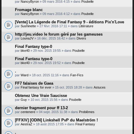
par
NancyByron
» 09 mars 2016 4:15 » dans
Poubelle
Fromage blanc
par
NancyByron
» 09 mars 2016 4:12 » dans
Poubelle
[Vente] La Légende de Final Fantasy 9 - éditions Pix'n'Love
par
Sushinette
» 27 févr. 2016 17:11 » dans
Littérature
http://jeu.video le forum géré par les gameuses
par
LounaJV
» 16 déc. 2015 16:42 » dans
Divers
Final Fantasy type-0
par
bke40
» 29 nov. 2015 19:55 » dans
Poubelle
Final Fantasu type-0
par
bke40
» 29 nov. 2015 19:52 » dans
Poubelle
.
par
Ward
» 18 oct. 2015 11:16 » dans
Fan-Fics
FF7 falaises de Gaea
par
Final fantasy for ever
» 15 oct. 2015 18:28 » dans
Astuces
Obtenez Une Vraie Saucisse
par
Guy
» 10 oct. 2015 15:56 » dans
Poubelle
dernier fragment pour ff 13-2
par
centenere
» 04 sept. 2015 11:38 » dans
Problèmes
[FFXIV] [ODIN] Linkshell PvP du Maelström !
par
AestraZ
» 18 août 2015 17:05 » dans
Final Fantasy
.