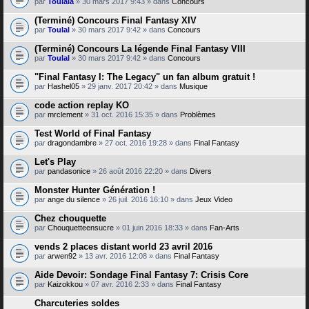
par
Toulala
» 30 mars 2017 9:43 » dans
Concours
(Terminé) Concours Final Fantasy XIV
par
Toulal
» 30 mars 2017 9:42 » dans
Concours
(Terminé) Concours La légende Final Fantasy VIII
par
Toulal
» 30 mars 2017 9:42 » dans
Concours
"Final Fantasy I: The Legacy" un fan album gratuit !
par
Hashel05
» 29 janv. 2017 20:42 » dans
Musique
code action replay KO
par
mrclement
» 31 oct. 2016 15:35 » dans
Problèmes
Test World of Final Fantasy
par
dragondambre
» 27 oct. 2016 19:28 » dans
Final Fantasy
Let's Play
par
pandasonice
» 26 août 2016 22:20 » dans
Divers
Monster Hunter Génération !
par
ange du silence
» 26 juil. 2016 16:10 » dans
Jeux Video
Chez chouquette
par
Chouquetteensucre
» 01 juin 2016 18:33 » dans
Fan-Arts
vends 2 places distant world 23 avril 2016
par
arwen92
» 13 avr. 2016 12:08 » dans
Final Fantasy
Aide Devoir: Sondage Final Fantasy 7: Crisis Core
par
Kaizokkou
» 07 avr. 2016 2:33 » dans
Final Fantasy
Charcuteries soldes