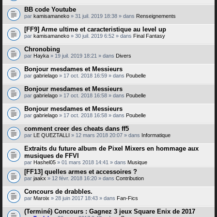
BB code Youtube
par
kamisamaneko
» 31 juil. 2019 18:38 » dans
Renseignements
[FF9] Arme ultime et caracteristique au level up
par
kamisamaneko
» 30 juil. 2019 6:52 » dans
Final Fantasy
Chronobing
par
Hayka
» 19 juil. 2019 18:21 » dans
Divers
Bonjour mesdames et Messieurs
par
gabrielago
» 17 oct. 2018 16:59 » dans
Poubelle
Bonjour mesdames et Messieurs
par
gabrielago
» 17 oct. 2018 16:58 » dans
Poubelle
Bonjour mesdames et Messieurs
par
gabrielago
» 17 oct. 2018 16:58 » dans
Poubelle
comment creer des cheats dans ff5
par
LE QUEZTALLI
» 12 mars 2018 20:07 » dans
Informatique
Extraits du future album de Pixel Mixers en hommage aux
musiques de FFVI
par
Hashel05
» 01 mars 2018 14:41 » dans
Musique
[FF13] quelles armes et accessoires ?
par
jaakx
» 12 févr. 2018 16:20 » dans
Contribution
Concours de drabbles.
par
Maroix
» 28 juin 2017 18:43 » dans
Fan-Fics
(Terminé) Concours : Gagnez 3 jeux Square Enix de 2017