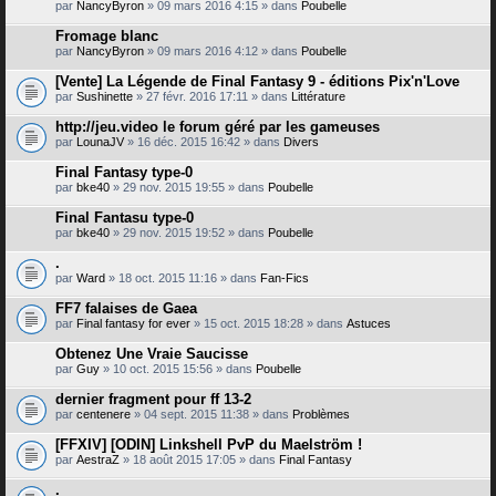
par
NancyByron
» 09 mars 2016 4:15 » dans
Poubelle
Fromage blanc
par
NancyByron
» 09 mars 2016 4:12 » dans
Poubelle
[Vente] La Légende de Final Fantasy 9 - éditions Pix'n'Love
par
Sushinette
» 27 févr. 2016 17:11 » dans
Littérature
http://jeu.video le forum géré par les gameuses
par
LounaJV
» 16 déc. 2015 16:42 » dans
Divers
Final Fantasy type-0
par
bke40
» 29 nov. 2015 19:55 » dans
Poubelle
Final Fantasu type-0
par
bke40
» 29 nov. 2015 19:52 » dans
Poubelle
.
par
Ward
» 18 oct. 2015 11:16 » dans
Fan-Fics
FF7 falaises de Gaea
par
Final fantasy for ever
» 15 oct. 2015 18:28 » dans
Astuces
Obtenez Une Vraie Saucisse
par
Guy
» 10 oct. 2015 15:56 » dans
Poubelle
dernier fragment pour ff 13-2
par
centenere
» 04 sept. 2015 11:38 » dans
Problèmes
[FFXIV] [ODIN] Linkshell PvP du Maelström !
par
AestraZ
» 18 août 2015 17:05 » dans
Final Fantasy
.