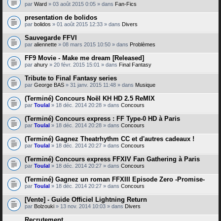
par
Ward
» 03 août 2015 0:05 » dans
Fan-Fics
presentation de bolidos
par
bolidos
» 01 août 2015 12:33 » dans
Divers
Sauvegarde FFVI
par
aliennette
» 08 mars 2015 10:50 » dans
Problèmes
FF9 Movie - Make me dream [Released]
par
ahury
» 20 févr. 2015 15:01 » dans
Final Fantasy
Tribute to Final Fantasy series
par
George BAS
» 31 janv. 2015 11:48 » dans
Musique
(Terminé) Concours Noël KH HD 2.5 ReMIX
par
Toulal
» 18 déc. 2014 20:28 » dans
Concours
(Terminé) Concours express : FF Type-0 HD à Paris
par
Toulal
» 18 déc. 2014 20:28 » dans
Concours
(Terminé) Gagnez Theatrhythm CC et d'autres cadeaux !
par
Toulal
» 18 déc. 2014 20:27 » dans
Concours
(Terminé) Concours express FFXIV Fan Gathering à Paris
par
Toulal
» 18 déc. 2014 20:27 » dans
Concours
(Terminé) Gagnez un roman FFXIII Episode Zero -Promise-
par
Toulal
» 18 déc. 2014 20:27 » dans
Concours
[Vente] - Guide Officiel Lightning Return
par
Bolzouki
» 13 nov. 2014 10:03 » dans
Divers
Recrutement