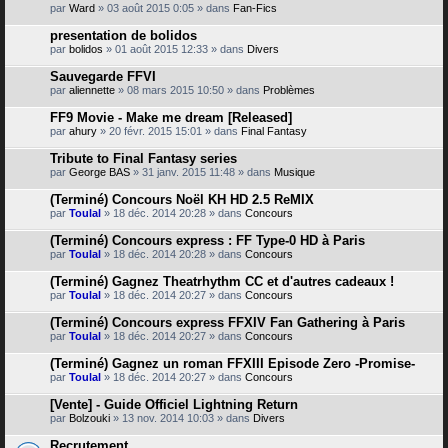
par
Ward
» 03 août 2015 0:05 » dans
Fan-Fics
presentation de bolidos
par
bolidos
» 01 août 2015 12:33 » dans
Divers
Sauvegarde FFVI
par
aliennette
» 08 mars 2015 10:50 » dans
Problèmes
FF9 Movie - Make me dream [Released]
par
ahury
» 20 févr. 2015 15:01 » dans
Final Fantasy
Tribute to Final Fantasy series
par
George BAS
» 31 janv. 2015 11:48 » dans
Musique
(Terminé) Concours Noël KH HD 2.5 ReMIX
par
Toulal
» 18 déc. 2014 20:28 » dans
Concours
(Terminé) Concours express : FF Type-0 HD à Paris
par
Toulal
» 18 déc. 2014 20:28 » dans
Concours
(Terminé) Gagnez Theatrhythm CC et d'autres cadeaux !
par
Toulal
» 18 déc. 2014 20:27 » dans
Concours
(Terminé) Concours express FFXIV Fan Gathering à Paris
par
Toulal
» 18 déc. 2014 20:27 » dans
Concours
(Terminé) Gagnez un roman FFXIII Episode Zero -Promise-
par
Toulal
» 18 déc. 2014 20:27 » dans
Concours
[Vente] - Guide Officiel Lightning Return
par
Bolzouki
» 13 nov. 2014 10:03 » dans
Divers
Recrutement