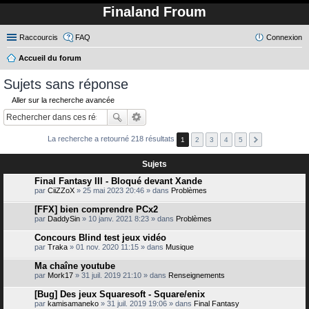
Finaland Froum
Raccourcis
FAQ
Connexion
Accueil du forum
ec
Sujets sans réponse
her
Aller sur la recherche avancée
ch
er
La recherche a retourné 218 résultats
1
2
3
4
5
Sujets
Final Fantasy III - Bloqué devant Xande
par
CiiZZoX
» 25 mai 2023 20:46 » dans
Problèmes
[FFX] bien comprendre PCx2
par
DaddySin
» 10 janv. 2021 8:23 » dans
Problèmes
Concours Blind test jeux vidéo
par
Traka
» 01 nov. 2020 11:15 » dans
Musique
Ma chaîne youtube
par
Mork17
» 31 juil. 2019 21:10 » dans
Renseignements
[Bug] Des jeux Squaresoft - Square/enix
par
kamisamaneko
» 31 juil. 2019 19:06 » dans
Final Fantasy