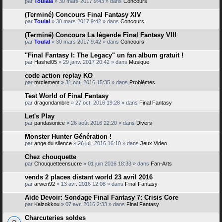
par
Toulala
» 30 mars 2017 9:43 » dans
Concours
(Terminé) Concours Final Fantasy XIV
par
Toulal
» 30 mars 2017 9:42 » dans
Concours
(Terminé) Concours La légende Final Fantasy VIII
par
Toulal
» 30 mars 2017 9:42 » dans
Concours
"Final Fantasy I: The Legacy" un fan album gratuit !
par
Hashel05
» 29 janv. 2017 20:42 » dans
Musique
code action replay KO
par
mrclement
» 31 oct. 2016 15:35 » dans
Problèmes
Test World of Final Fantasy
par
dragondambre
» 27 oct. 2016 19:28 » dans
Final Fantasy
Let's Play
par
pandasonice
» 26 août 2016 22:20 » dans
Divers
Monster Hunter Génération !
par
ange du silence
» 26 juil. 2016 16:10 » dans
Jeux Video
Chez chouquette
par
Chouquetteensucre
» 01 juin 2016 18:33 » dans
Fan-Arts
vends 2 places distant world 23 avril 2016
par
arwen92
» 13 avr. 2016 12:08 » dans
Final Fantasy
Aide Devoir: Sondage Final Fantasy 7: Crisis Core
par
Kaizokkou
» 07 avr. 2016 2:33 » dans
Final Fantasy
Charcuteries soldes