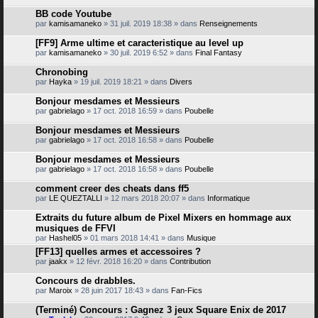
BB code Youtube
par
kamisamaneko
» 31 juil. 2019 18:38 » dans
Renseignements
[FF9] Arme ultime et caracteristique au level up
par
kamisamaneko
» 30 juil. 2019 6:52 » dans
Final Fantasy
Chronobing
par
Hayka
» 19 juil. 2019 18:21 » dans
Divers
Bonjour mesdames et Messieurs
par
gabrielago
» 17 oct. 2018 16:59 » dans
Poubelle
Bonjour mesdames et Messieurs
par
gabrielago
» 17 oct. 2018 16:58 » dans
Poubelle
Bonjour mesdames et Messieurs
par
gabrielago
» 17 oct. 2018 16:58 » dans
Poubelle
comment creer des cheats dans ff5
par
LE QUEZTALLI
» 12 mars 2018 20:07 » dans
Informatique
Extraits du future album de Pixel Mixers en hommage aux
musiques de FFVI
par
Hashel05
» 01 mars 2018 14:41 » dans
Musique
[FF13] quelles armes et accessoires ?
par
jaakx
» 12 févr. 2018 16:20 » dans
Contribution
Concours de drabbles.
par
Maroix
» 28 juin 2017 18:43 » dans
Fan-Fics
(Terminé) Concours : Gagnez 3 jeux Square Enix de 2017