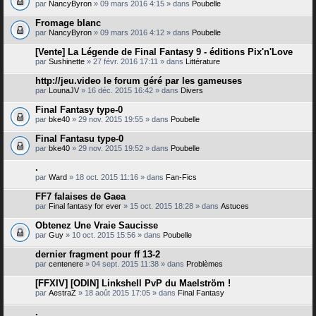
par
NancyByron
» 09 mars 2016 4:15 » dans
Poubelle
Fromage blanc
par
NancyByron
» 09 mars 2016 4:12 » dans
Poubelle
[Vente] La Légende de Final Fantasy 9 - éditions Pix'n'Love
par
Sushinette
» 27 févr. 2016 17:11 » dans
Littérature
http://jeu.video le forum géré par les gameuses
par
LounaJV
» 16 déc. 2015 16:42 » dans
Divers
Final Fantasy type-0
par
bke40
» 29 nov. 2015 19:55 » dans
Poubelle
Final Fantasu type-0
par
bke40
» 29 nov. 2015 19:52 » dans
Poubelle
.
par
Ward
» 18 oct. 2015 11:16 » dans
Fan-Fics
FF7 falaises de Gaea
par
Final fantasy for ever
» 15 oct. 2015 18:28 » dans
Astuces
Obtenez Une Vraie Saucisse
par
Guy
» 10 oct. 2015 15:56 » dans
Poubelle
dernier fragment pour ff 13-2
par
centenere
» 04 sept. 2015 11:38 » dans
Problèmes
[FFXIV] [ODIN] Linkshell PvP du Maelström !
par
AestraZ
» 18 août 2015 17:05 » dans
Final Fantasy
.