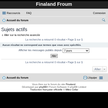
Finaland Froum
Raccourcis
FAQ
Connexion
Accueil du forum
ec
Sujets actifs
her
Aller sur la recherche avancée
ch
La recherche a retourné 0 résultat • Page
1
sur
1
er
Aucun résultat ne correspond aux termes que vous avez spécifiés.
Afficher les messages publiés depuis
La recherche a retourné 0 résultat • Page
1
sur
1
Aller
Accueil du forum
L’équipe
Vous êtes sur le forum du site
Finaland
.
Développé par
phpBB
® Forum Software © phpBB Limited
Traduction française officielle
©
Miles Cellar