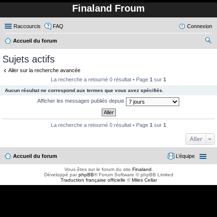
Finaland Froum
Raccourcis
FAQ
Connexion
Accueil du forum
ec
Sujets actifs
her
Aller sur la recherche avancée
ch
La recherche a retourné 0 résultat • Page
1
sur
1
er
Aucun résultat ne correspond aux termes que vous avez spécifiés.
Afficher les messages publiés depuis
La recherche a retourné 0 résultat • Page
1
sur
1
Aller
Accueil du forum
L’équipe
Vous êtes sur le forum du site
Finaland
.
Développé par
phpBB
® Forum Software © phpBB Limited
Traduction française officielle
©
Miles Cellar