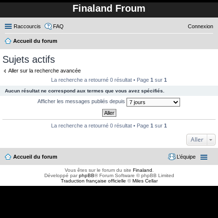
Finaland Froum
Raccourcis
FAQ
Connexion
Accueil du forum
ec
Sujets actifs
her
Aller sur la recherche avancée
ch
La recherche a retourné 0 résultat • Page
1
sur
1
er
Aucun résultat ne correspond aux termes que vous avez spécifiés.
Afficher les messages publiés depuis
La recherche a retourné 0 résultat • Page
1
sur
1
Aller
Accueil du forum
L’équipe
Vous êtes sur le forum du site
Finaland
.
Développé par
phpBB
® Forum Software © phpBB Limited
Traduction française officielle
©
Miles Cellar