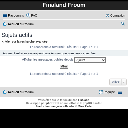
Finaland Froum
Raccourcis
FAQ
Connexion
Accueil du forum
ec
Sujets actifs
her
Aller sur la recherche avancée
ch
La recherche a retourné 0 résultat • Page
1
sur
1
er
Aucun résultat ne correspond aux termes que vous avez spécifiés.
Afficher les messages publiés depuis
La recherche a retourné 0 résultat • Page
1
sur
1
Aller
Accueil du forum
L’équipe
Vous êtes sur le forum du site
Finaland
.
Développé par
phpBB
® Forum Software © phpBB Limited
Traduction française officielle
©
Miles Cellar