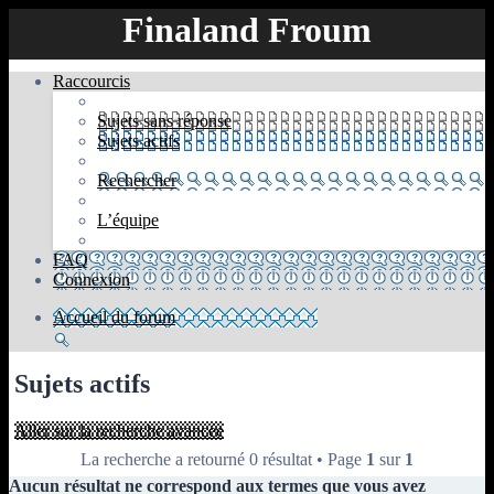
Finaland Froum
Raccourcis
Sujets sans réponse
Sujets actifs
Rechercher
L’équipe
FAQ
Connexion
Accueil du forum
Rechercher
Sujets actifs
Aller sur la recherche avancée
La recherche a retourné 0 résultat • Page
1
sur
1
Aucun résultat ne correspond aux termes que vous avez