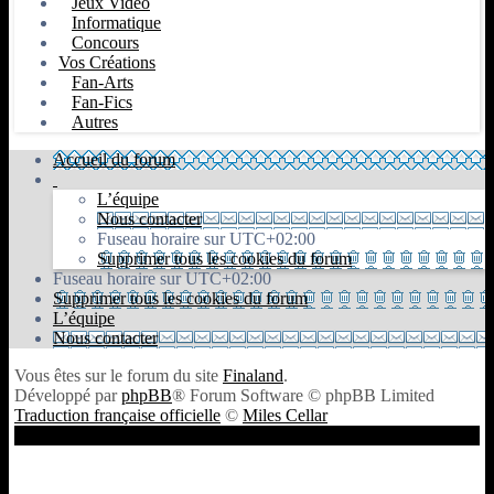
Jeux Video
Informatique
Concours
Vos Créations
Fan-Arts
Fan-Fics
Autres
Accueil du forum
L’équipe
Nous contacter
Fuseau horaire sur
UTC+02:00
Supprimer tous les cookies du forum
Fuseau horaire sur
UTC+02:00
Supprimer tous les cookies du forum
L’équipe
Nous contacter
Vous êtes sur le forum du site
Finaland
.
Développé par
phpBB
® Forum Software © phpBB Limited
Traduction française officielle
©
Miles Cellar