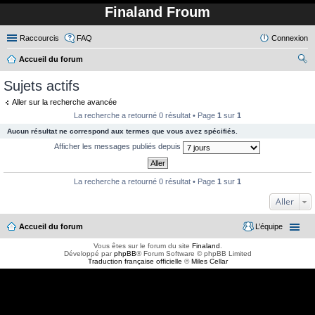
Finaland Froum
Raccourcis
FAQ
Connexion
Accueil du forum
ec
Sujets actifs
her
Aller sur la recherche avancée
ch
La recherche a retourné 0 résultat • Page
1
sur
1
er
Aucun résultat ne correspond aux termes que vous avez spécifiés.
Afficher les messages publiés depuis
La recherche a retourné 0 résultat • Page
1
sur
1
Aller
Accueil du forum
L’équipe
Vous êtes sur le forum du site
Finaland
.
Développé par
phpBB
® Forum Software © phpBB Limited
Traduction française officielle
©
Miles Cellar