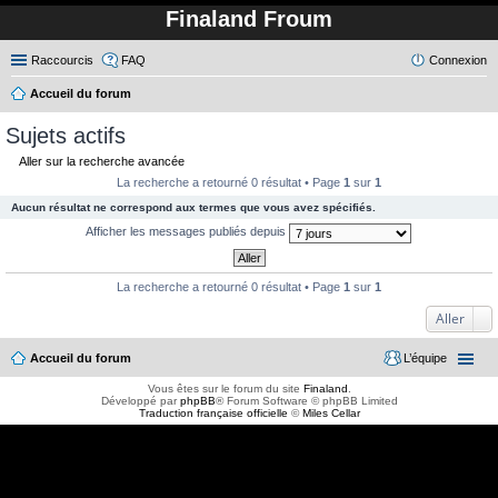
Finaland Froum
Raccourcis
FAQ
Connexion
Accueil du forum
ec
Sujets actifs
her
Aller sur la recherche avancée
ch
La recherche a retourné 0 résultat • Page
1
sur
1
er
Aucun résultat ne correspond aux termes que vous avez spécifiés.
Afficher les messages publiés depuis
La recherche a retourné 0 résultat • Page
1
sur
1
Aller
Accueil du forum
L’équipe
Vous êtes sur le forum du site
Finaland
.
Développé par
phpBB
® Forum Software © phpBB Limited
Traduction française officielle
©
Miles Cellar