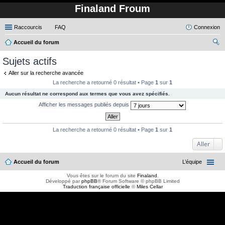
Finaland Froum
Raccourcis
FAQ
Connexion
Accueil du forum
ec
Sujets actifs
her
Aller sur la recherche avancée
ch
La recherche a retourné 0 résultat • Page
1
sur
1
er
Aucun résultat ne correspond aux termes que vous avez spécifiés.
Afficher les messages publiés depuis
La recherche a retourné 0 résultat • Page
1
sur
1
Aller
Accueil du forum
L’équipe
Vous êtes sur le forum du site
Finaland
.
Développé par
phpBB
® Forum Software © phpBB Limited
Traduction française officielle
©
Miles Cellar