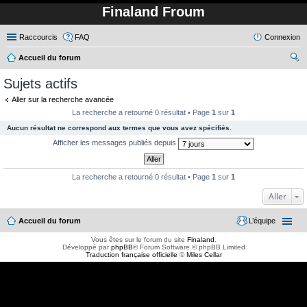
Finaland Froum
Raccourcis
FAQ
Connexion
Accueil du forum
ec
Sujets actifs
her
Aller sur la recherche avancée
ch
La recherche a retourné 0 résultat • Page
1
sur
1
er
Aucun résultat ne correspond aux termes que vous avez spécifiés.
Afficher les messages publiés depuis
La recherche a retourné 0 résultat • Page
1
sur
1
Aller
Accueil du forum
L’équipe
Vous êtes sur le forum du site
Finaland
.
Développé par
phpBB
® Forum Software © phpBB Limited
Traduction française officielle
©
Miles Cellar