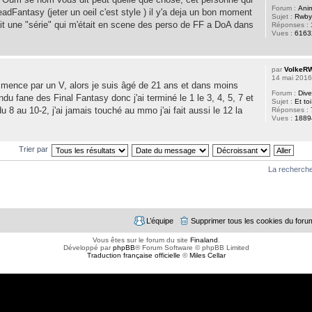
Forum :
Ani
eadFantasy (jeter un oeil c'est style ) il y'a deja un bon moment
Sujet :
Rwby
it une "série" qui m'était en scene des perso de FF a DoA dans
Réponses :
Vues :
6163
par
VolkeR
14 mai 2016
mmence par un V, alors je suis âgé de 21 ans et dans moins
Forum :
Dive
ndu fane des Final Fantasy donc j'ai terminé le 1 le 3, 4, 5, 7 et
Sujet :
Et to
du 8 au 10-2, j'ai jamais touché au mmo j'ai fait aussi le 12 la
Réponses :
Vues :
1889
Trier par
La recherche
L’équipe
Supprimer tous les cookies du foru
Vous êtes sur le forum du site
Finaland
.
Développé par
phpBB
® Forum Software © phpBB Limited
Traduction française officielle
©
Miles Cellar