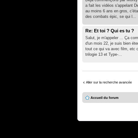
a fait les vidéos s'appelant D
au moins 6 ans en gros, c'éta
des combats épic, se qui l...
Re: Et toi ? Qui es tu ?
Salut, je m'appeler ... Ça co
d'un mois 22, je suis bien éte
tout ce qui va avec film, etc 
trilogie 13 et Type-...
Aller sur la recherche avancée
Accueil du forum