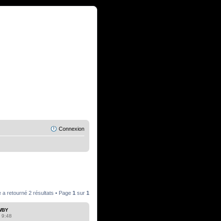
Connexion
 a retourné 2 résultats • Page
1
sur
1
WBY
 9:48