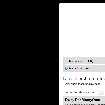
Raccourcis
FAQ
Accueil du forum
La recherche a retou
Aller sur la recherche avancée
Rwby Par MontyOum
Déjà commençons par Monty O