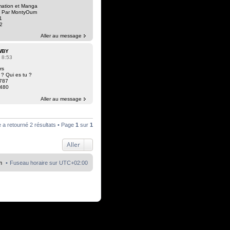
mation et Manga
 Par MontyOum
1
2
Aller au message
WBY
 8:53
rs
i ? Qui es tu ?
787
480
Aller au message
 a retourné 2 résultats • Page
1
sur
1
Aller
m
Fuseau horaire sur
UTC+02:00