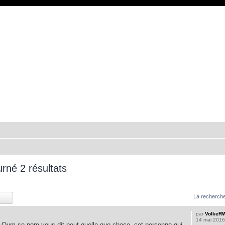
rné 2 résultats
La recherche
par
VolkeR
14 mai 2016
um se nom vous dit peut quelle que chose, cet personne qui