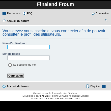
Finaland Froum
Raccourcis
FAQ
Connexion
Accueil du forum
ec
Vous devez vous inscrire et vous connecter afin de pouvoir
her
consulter le profil des utilisateurs.
ch
Nom d’utilisateur :
er
Mot de passe :
Se souvenir de moi
Accueil du forum
L’équipe
Vous êtes sur le forum du site
Finaland
.
Développé par
phpBB
® Forum Software © phpBB Limited
Traduction française officielle
©
Miles Cellar