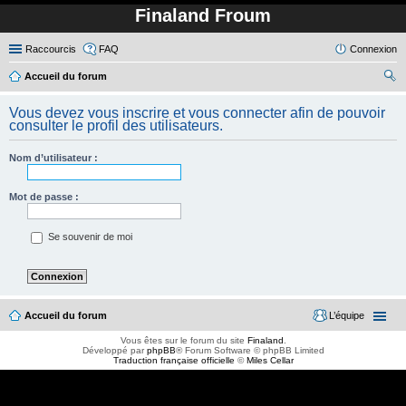
Finaland Froum
Raccourcis
FAQ
Connexion
Accueil du forum
ec
Vous devez vous inscrire et vous connecter afin de pouvoir
her
consulter le profil des utilisateurs.
ch
Nom d’utilisateur :
er
Mot de passe :
Se souvenir de moi
Accueil du forum
L’équipe
Vous êtes sur le forum du site
Finaland
.
Développé par
phpBB
® Forum Software © phpBB Limited
Traduction française officielle
©
Miles Cellar