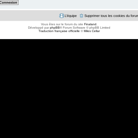
L’équipe
Supprimer tous les cookies du foru
Vous êtes sur le forum du site
Finaland
.
Développé par
phpBB
® Forum Software © phpBB Limited
Traduction française officielle
©
Miles Cellar