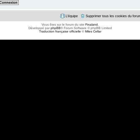
L’équipe
Supprimer tous les cookies du foru
Vous êtes sur le forum du site
Finaland
.
Développé par
phpBB
® Forum Software © phpBB Limited
Traduction française officielle
©
Miles Cellar