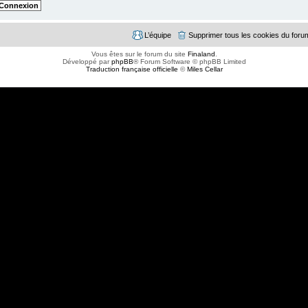
L’équipe
Supprimer tous les cookies du foru
Vous êtes sur le forum du site
Finaland
.
Développé par
phpBB
® Forum Software © phpBB Limited
Traduction française officielle
©
Miles Cellar