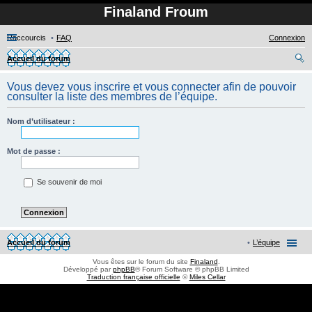
Finaland Froum
Raccourcis
FAQ
Connexion
Accueil du forum
ec
Vous devez vous inscrire et vous connecter afin de pouvoir
her
consulter la liste des membres de l’équipe.
ch
Nom d’utilisateur :
er
Mot de passe :
Se souvenir de moi
Accueil du forum
L’équipe
Vous êtes sur le forum du site
Finaland
.
Développé par
phpBB
® Forum Software © phpBB Limited
Traduction française officielle
©
Miles Cellar