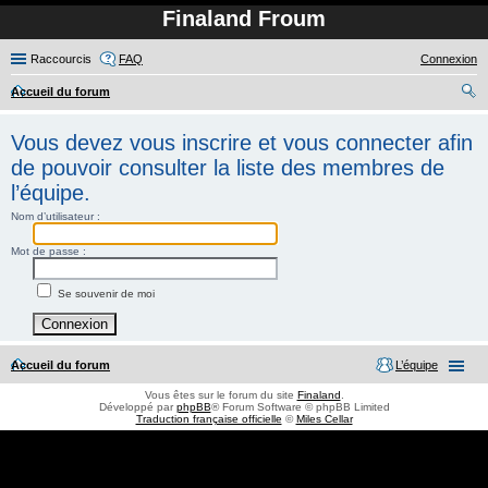
Finaland Froum
Raccourcis
FAQ
Connexion
Accueil du forum
ec
Vous devez vous inscrire et vous connecter afin
her
de pouvoir consulter la liste des membres de
ch
l’équipe.
er
Nom d’utilisateur :
Mot de passe :
Se souvenir de moi
Accueil du forum
L’équipe
Vous êtes sur le forum du site
Finaland
.
Développé par
phpBB
® Forum Software © phpBB Limited
Traduction française officielle
©
Miles Cellar